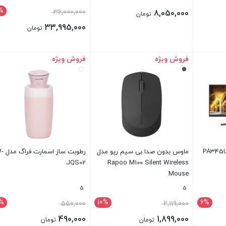
%
36,000,000
8,050,000
تومان
33,995,000
تومان
فروش ویژه
فروش ویژه
بستن
بستن
ر مسترتک مدل PA345UQ
ماوس بدون صدا بی سیم رپو مدل
رطوبت ساز
JQS02
Rapoo M100 Silent Wireless
Mouse
5
5
1%
10%
6%
550,000
2,119,000
490,000
1,899,000
تومان
تومان