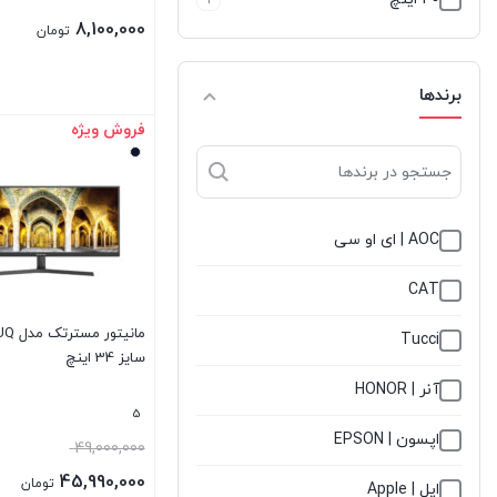
1
8,100,000
تومان
برندها
فروش ویژه
بستن
AOC | ای او سی
CAT
مانیتو
Tucci
سایز 34 اینچ
آنر | HONOR
5
اپسون | EPSON
49,000,000
45,990,000
تومان
اپل | Apple