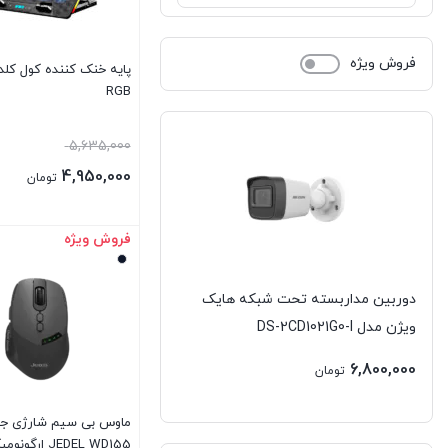
فیلیپس | Philips
فروش ویژه
کورسیر | CORSAIR
RGB
کول کلد | COOLCOLD
5,635,000
4,950,000
کولر مستر | Cooler Master
تومان
گرین | GREEN
فروش ویژه
بستن
گیگابایت | GIGABYTE
دوربین مداربسته تحت شبکه هایک
لاجیتک | LOGITECH
ویژن مدل DS-2CD1021G0-I
لنوو | LENOVO
6,800,000
تومان
ماکروسافت | Micrisoft
ماوس بی سیم شارژی ج
JEDEL WD155 ارگونومیک
مایا | Maya