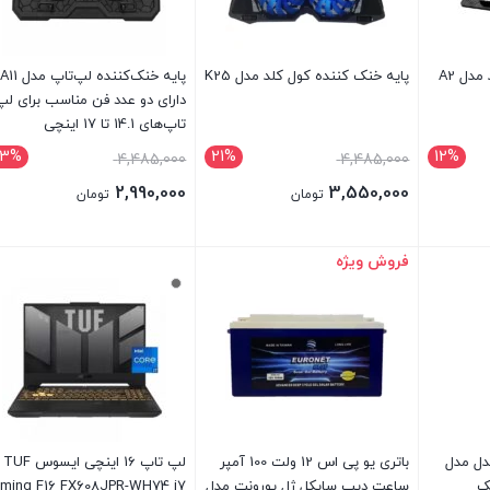
پایه خنک کننده کول کلد مدل A2
پایه خنک کننده کول کلد مدل K25
پایه خنک‌کننده لپ‌تاپ مدل A11
دارای دو عدد فن مناسب برای لپ
تاپ‌های 14.1 تا 17 اینچی
3%
21%
12%
4,485,000
4,485,000
2,990,000
3,550,000
تومان
تومان
فروش ویژه
بستن
بستن
دل مدل
باتری یو پی اس 12 ولت 100 آمپر
لپ تاپ 16 اینچی ایسوس TUF
ساعت دیپ سایکل ژل یورونت مدل
ming F16 FX608JPR-WH74 i7