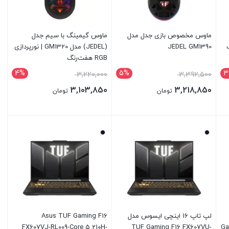
ماوس مخصوص بازی جدل مدل
ماوس گیمینگ با سیم جدل
JEDEL GM1390
(JEDEL) مدل GM1320 | نورپردازی
RGB هفت‌رنگ
4%
5%
3
3,220,000
3,392,500
3,103,850
3,218,850
تومان
تومان
بستن
بستن
لپ تاپ 16 اینچی ایسوس مدل
Asus TUF Gaming F16
FX607VJ-RL009-Core 5 210H-
TUF Gaming F16 FX607VU-
Ga