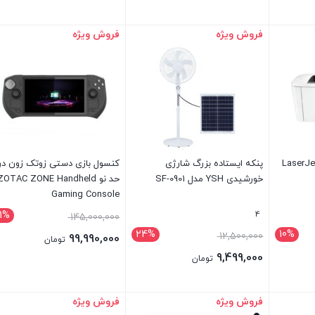
فروش ویژه
فروش ویژه
بستن
بستن
نتر لیزری اچ‌پی مدل LaserJet
پنکه ایستاده بزرگ شارژی
کنسول بازی دستی زوتک زون در
خورشیدی YSH مدل SF-0901
حد نو ZOTAC ZONE Handheld
Gaming Console
1%
4
قیمت
145,000,000
24%
10%
قیمت
12,500,000
اصلی:
99,990,000
تومان
اصلی:
145,000,000 
9,499,000
قیمت
تومان
12,500,000 تومان
بود.
قیمت
فعلی:
بود.
فعلی:
99,990,000 تومان.
فروش ویژه
فروش ویژه
بستن
بستن