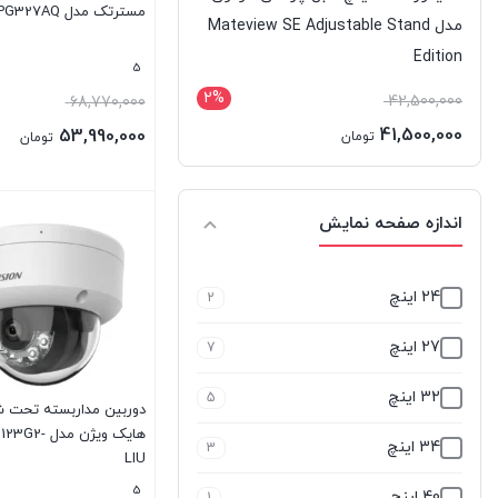
مسترتک مدل PG327AQ
مدل Mateview SE Adjustable Stand
Edition
5
2%
42,500,000
68,770,000
41,500,000
53,990,000
تومان
تومان
بستن
اندازه صفحه نمایش
24 اینچ
2
27 اینچ
7
32 اینچ
5
دوربین مداربسته تحت 
هایک ویژن مدل
34 اینچ
3
LIU
5
40 اینچ