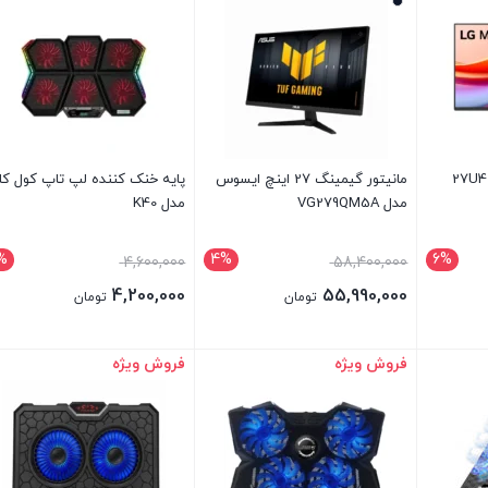
9,499,000 تومان.
ی مدل 27U411A-B
مانیتور گیمینگ 27 اینچ ایسوس
پایه خنک کننده لپ تاپ کول کل
مدل VG279QM5A
مدل K40
%
4%
6%
4,600,000
58,400,000
4,200,000
55,990,000
تومان
تومان
فروش ویژه
فروش ویژه
بستن
بستن