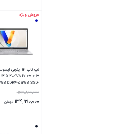
فروش ویژه
بستن
لپ تاپ 14 اینچی ا
14 X1404VA-I712512-i7
2GB DDR4-512GB SSD-
IPS-W
163,800,000
134,990,000
تومان
بستن