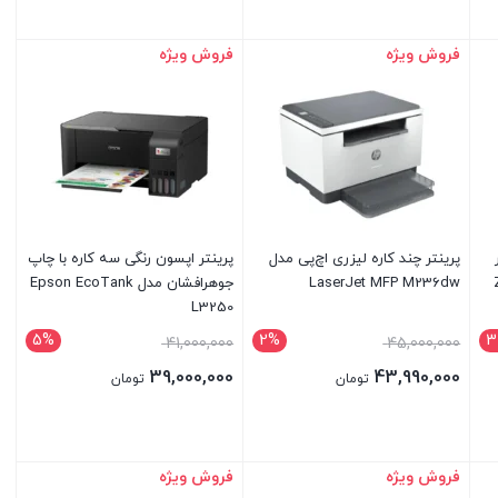
فروش ویژه
فروش ویژه
بستن
بستن
پرینتر چند کاره لیزری اچ‌پی مدل
پرینتر اپسون رنگی سه کاره با چاپ
LaserJet MFP M236dw
جوهرافشان مدل Epson EcoTank
L3250
5%
2%
3
41,000,000
45,000,000
39,000,000
43,990,000
تومان
تومان
تومان
فروش ویژه
فروش ویژه
بستن
بستن