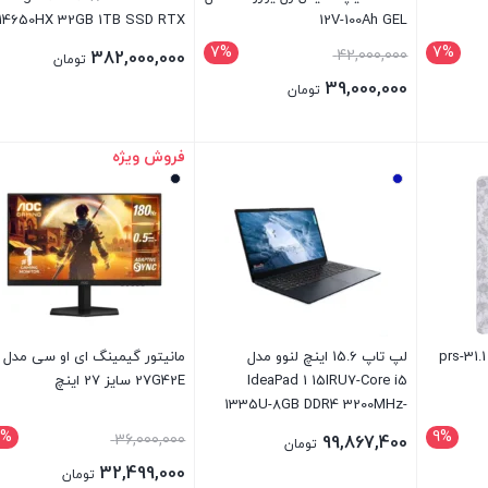
14650HX 32GB 1TB SSD RTX
12V-100Ah GEL
5070
7%
7%
قیمت
42,000,000
382,000,000
تومان
اصلی:
39,000,000
تومان
42,000,000 تومان
قیمت
بود.
فعلی:
فروش ویژه
بستن
بستن
39,000,000 تومان.
لپ تاپ 15.6 اینچ لنوو مدل
مانیتور گیمینگ ای او سی مدل
IdeaPad 1 15IRU7-Core i5
27G42E سایز 27 اینچ
1335U-8GB DDR4 3200MHz-
512GB SSD-IPS-Touch
0%
9%
36,000,000
99,867,400
تومان
32,499,000
تومان