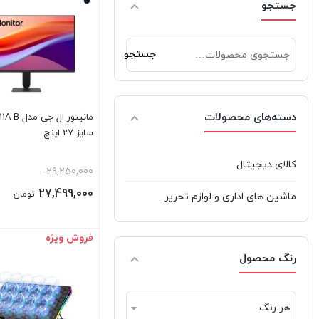
جستجو
جدل | jedel
جستجو
جستجو
جی بی ال | JBL
برای:
دکاس | Thecus
دسته‌های محصولات
مانیتور ال ج
دیپ کول | DeepCool
سایز 27 اینچ
راوپاور | RAVPOWER
کالای دیجیتال
29,250,000
رپو | Rapoo
27,499,000
تومان
ماشین های اداری و لوازم تحریر
ردراگون | REDRAGON
فروش ویژه
بستن
ریورسانگ | RIVERSONG
رنگ محصول
سامسونگ | Samsung
هر رنگ
شیائومی | Xiaomi