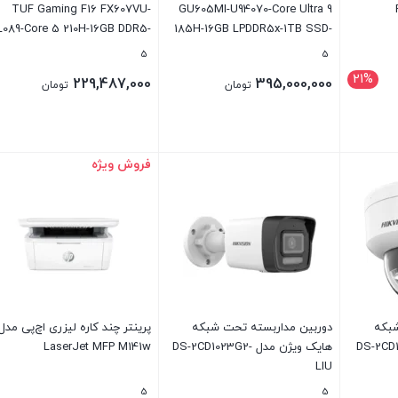
TUF Gaming F16 FX607VU-
GU605MI-U94070-Core Ultra 9
L089-Core 5 210H-16GB DDR5-
185H-16GB LPDDR5x-1TB SSD-
512GB SSD-RTX4050-WUXGA
RTX4070-QHD 240Hz-W 16 inch
5
5
laptop
21%
229,487,000
395,000,000
تومان
تومان
فروش ویژه
بستن
بستن
شبکه
دوربین مداربسته تحت شبکه
پرینتر چند کاره لیزری اچ‌پی مدل
 DS-2CD1123G2-
هایک ویژن مدل DS-2CD1023G2-
LaserJet MFP M141w
LIU
5
5