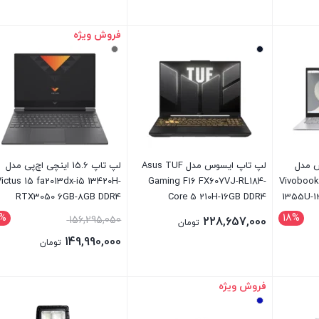
فروش ویژه
بستن
بستن
یسوس مدل
لپ تاپ ایسوس مدل Asus TUF
لپ تاپ 15.6 اینچی اچ‌پی مدل
Victus 15 fa2013dx-i5 13420H-
Gaming F16 FX607VJ-RL184-
Vivobook 
RTX3050 6GB-8GB DDR4
Core 5 210H-16GB DDR4
1355U-1
3200MHz-512GB SSD-W
3200MHz-512GB SSD-RTX3050
%
18%
156,295,050
228,657,000
تومان
6GB-FHD 144Hz 16 inch
149,990,000
تومان
فروش ویژه
بستن
بستن