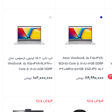
بستن
بستن
Asus Vivobook 15 F1504VA-
لپ تاپ 15.6 اینچی ایسوس مدل
Vivobook 15 X1504VA-NJ2920-
BQ251-Core 5 120U-16GB DDR4
Core 5 120U-8GB DDR4
3200MHz-512GB SSD-IPS 15.6
3200MHz-512GB SSD
inch Laptop
4
102,000,000
119,990,000
تومان
تومان
فروش ویژه
فروش ویژه
بستن
بستن