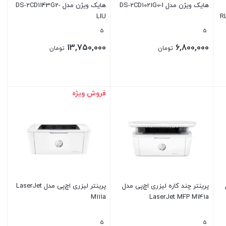
هایک ویژن مدل DS-2CD1021G0-I
هایک ویژن مدل DS-2CD1143G2-
LIU
R
5
5
13,750,000
6,800,000
تومان
تومان
فروش ویژه
بستن
بستن
پرینتر چند کاره لیزری اچ‌پی مدل
پرینتر لیزری اچ‌پی مدل LaserJet
M111a
LaserJet MFP M141a
5
5