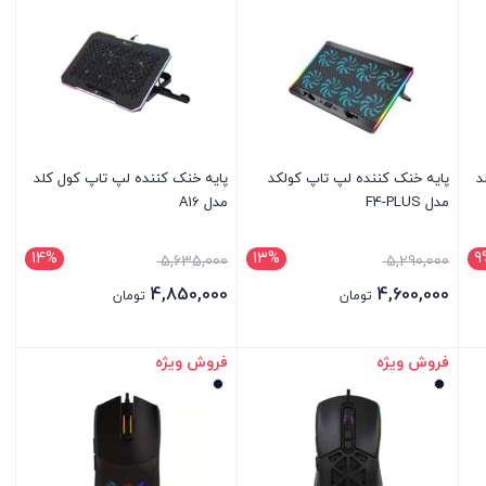
د
پایه خنک کننده لپ تاپ کولکد
پایه خنک کننده لپ تاپ کول کلد
مدل F4-PLUS
مدل A16
14%
13%
9
5,635,000
5,290,000
4,850,000
4,600,000
تومان
تومان
فروش ویژه
فروش ویژه
بستن
بستن