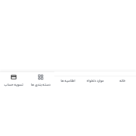
خانه
موارد دلخواه
اطلاعیه ها
دسته بندی ها
تسویه حساب
سوالات متداول
در زیر می توانید پاسخ سوالات خود را بیابید. در غیر این صورت از ما
بپرسید، ما همیشه به سوالات شما پاسخ خواهیم داد.
چگونه می‌توانم یک پروفایل ایجاد کنم؟