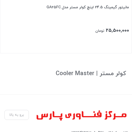
مانیتور گیمینگ 24.5 اینچ کولر مستر مدل GA25FC
25,500,000
تومان
بستن
کولر مستر | Cooler Master
برو به بالا