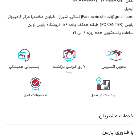
تلفن
09170003806 | 07136473620
ایمیل
Parsnovin.shiraz@gmail.com| نشانی: شیراز - خیابان ملاصدرا مرکز کامپیوتر
پارس (PC CENTER) طبقه همکف واحد 109| فروشگاه پارس نوین
ساعات پاسخگویی همه روزه 9 الی 21
تحویل اکسپرس
7 روز گارانتی بازگشت
پشتیبانی همیشگی
وجه
پرداخت در محل
محصولات اصل
خدمات مشتریان
با فناوری پارس