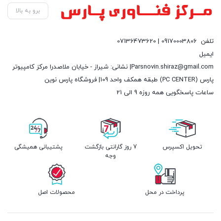
برو به بالا
تلفن
09170003806 | 07136473620
ایمیل
Parsnovin.shiraz@gmail.com| نشانی: شیراز - خیابان ملاصدرا مرکز کامپیوتر
پارس (PC CENTER) طبقه همکف واحد 109| فروشگاه پارس نوین
ساعات پاسخگویی همه روزه 9 الی 21
تحویل اکسپرس
7 روز گارانتی بازگشت
پشتیبانی همیشگی
وجه
پرداخت در محل
محصولات اصل