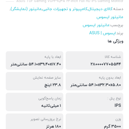
ASUS TUF Gaming VG249Q3A 24-Inch Full HD IPS Gaming Monitor
دسته:
کالای دیجیتال
,
کامپیوتر و تجهیزات جانبی
,
مانیتور (نمایشگر)
,
مانیتور ایسوس
برچسب:
مانیتور ایسوس
برند:
ایسوس | ASUS
ویژگی ها
شناسه کالا
ابعاد با پایه
۲۸۰۰۰۰۷۷۰۵۵۴۴
۵۴.۱۰x۳۹.۴۰x۱۷.۴۰ سانتی‌متر
ابعاد بدون پایه
سایز صفحه نمایش
۵۴.۱۰x۳۲.۳۰x۵.۸۰ سانتی‌متر
۲۳.۸ اینچ
نوع پنل :
زمان پاسخ‌گویی
IPS
۱ میلی‌ثانیه
وزن
نرخ بروزرسانی تصویر
۳۵۰۰ گرم
۱۸۰ هرتز