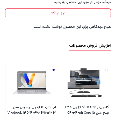
دیدگاه خود را در مورد این محصول بنویسید.
درج دیدگاه
هیچ دیدگاهی برای این محصول نوشته نشده است.
افزایش فروش محصولات
کامپیوتر All in One اچ پی 23.8
لپ تاپ 14 اینچی ایسوس مدل
ما
اینچ مدل CR0342nh Core i5
Vivobook 14 X1404VA-I712512-i7