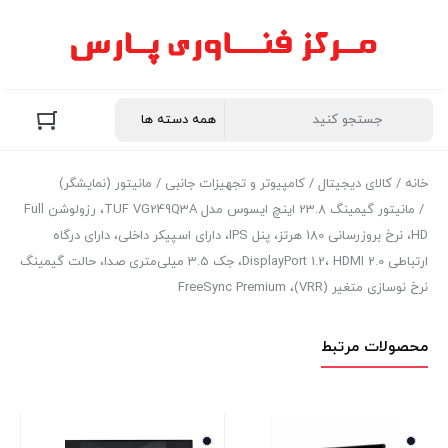
خانه
/
کالای دیجیتال
/
کامپیوتر و تجهیزات جانبی
/
مانیتور (نمایشگر)
/ مانیتور گیمینگ 23.8 اینچ ایسوس مدل TUF VG249Q3A، رزولوشن Full
HD، نرخ بروزرسانی 180 هرتز، پنل IPS، دارای اسپیکر داخلی، دارای درگاه‌
ارتباطی DisplayPort 1.2، HDMI 2.0، جک 3.5 میلی‌متری صدا، حالت گیمینگ
نرخ نوسازی متغیر (VRR)، FreeSync Premium
محصولات مرتبط