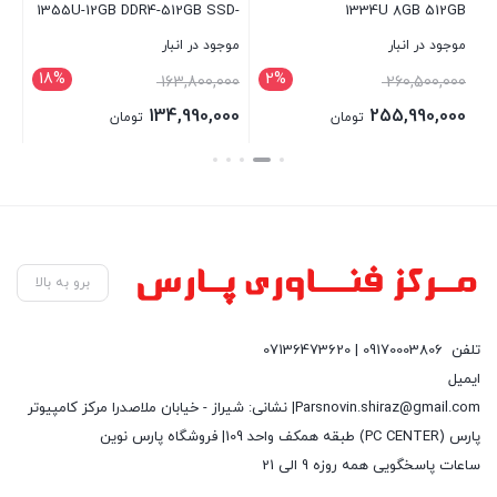
1334U 8GB 512GB
1355U-12GB DDR4-512GB SSD-
این
IPS-W
موجود در انبار
موجود در انبار
موج
18%
2%
00
163,800,000
260,500,000
00
134,990,000
255,990,000
تومان
تومان
بستن
بستن
بست
برو به بالا
تلفن
09170003806 | 07136473620
ایمیل
Parsnovin.shiraz@gmail.com| نشانی: شیراز - خیابان ملاصدرا مرکز کامپیوتر
پارس (PC CENTER) طبقه همکف واحد 109| فروشگاه پارس نوین
ساعات پاسخگویی همه روزه 9 الی 21