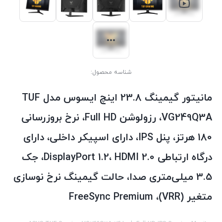
شناسه محصول:
مانیتور گیمینگ 23.8 اینچ ایسوس مدل TUF
VG249Q3A، رزولوشن Full HD، نرخ بروزرسانی
180 هرتز، پنل IPS، دارای اسپیکر داخلی، دارای
درگاه‌ ارتباطی DisplayPort 1.2، HDMI 2.0، جک
3.5 میلی‌متری صدا، حالت گیمینگ نرخ نوسازی
متغیر (VRR)، FreeSync Premium