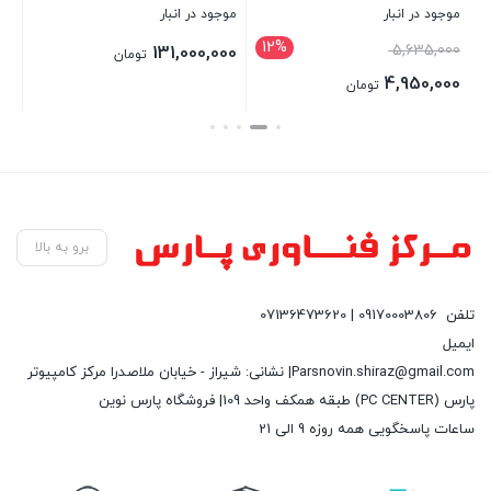
512GB SSD
موجود در انبار
موجود در انبار
موج
12%
00
5,635,000
131,000,000
تومان
00
4,950,000
تومان
بستن
بستن
بست
برو به بالا
تلفن
09170003806 | 07136473620
ایمیل
Parsnovin.shiraz@gmail.com| نشانی: شیراز - خیابان ملاصدرا مرکز کامپیوتر
پارس (PC CENTER) طبقه همکف واحد 109| فروشگاه پارس نوین
ساعات پاسخگویی همه روزه 9 الی 21