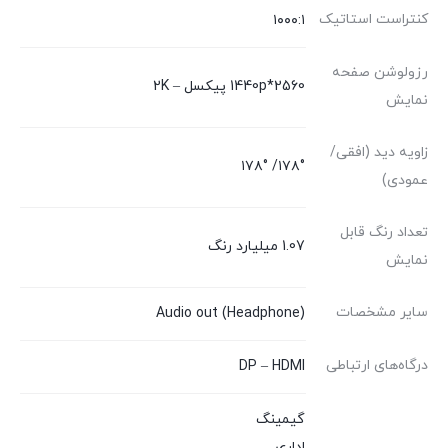
کنتراست استاتیک
۱۰۰۰:۱
رزولوشن صفحه
2560*1440p پیکسل – 2K
نمایش
زاویه دید (افقی/
۱۷۸°/ ۱۷۸°
عمودی)
تعداد رنگ قابل
1.07 میلیارد رنگ
نمایش
سایر مشخصات
Audio out (Headphone)
درگاه‌های ارتباطی
DP – HDMI
گیمینگ
اداری