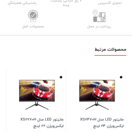
7 روز گارانتی بازگشت
تحویل اکسپرس
پشتیبانی همیشگی
وجه
پرداخت در محل
محصولات اصل
محصولات مرتبط
مانیتور LED مدل XS2470H
مانیتور LED مدل XS2270H
ایکس‌ویژن 24 اینچ
ایکس‌ویژن 22 اینچ