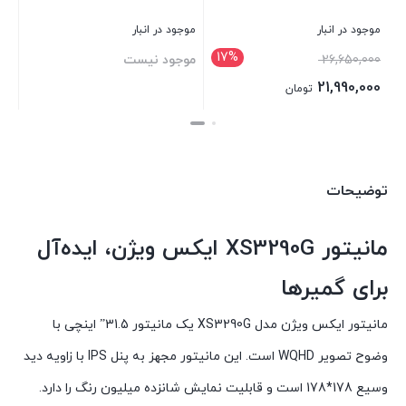
موجود در انبار
موجود در انبار
17%
26,650,000
موجود نیست
21,990,000
تومان
بستن
بستن
توضیحات
مانیتور XS3290G ایکس ویژن، ایده‌آل
برای گمیرها
مانیتور ایکس ویژن مدل XS3290G یک مانیتور 31.5” اینچی با
وضوح تصویر WQHD است. این مانیتور مجهز به پنل IPS با زاویه دید
وسیع 178*178 است و قابلیت نمایش شانزده میلیون رنگ را دارد.