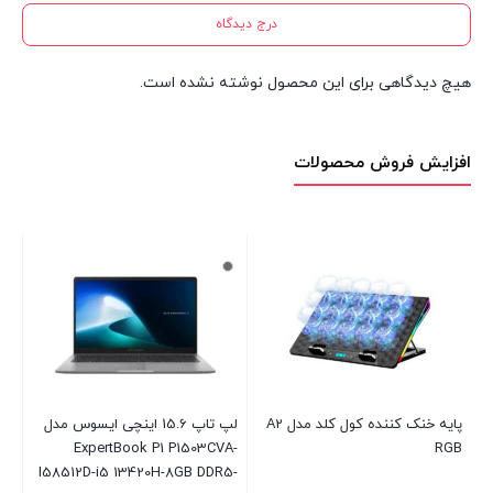
درج دیدگاه
هیچ دیدگاهی برای این محصول نوشته نشده است.
افزایش فروش محصولات
پایه خنک کننده کول کلد مدل A2
لپ تاپ 15.6 اینچی ایسوس مدل
RGB
ExpertBook P1 P1503CVA-
50-W
I58512D-i5 13420H-8GB DDR5-