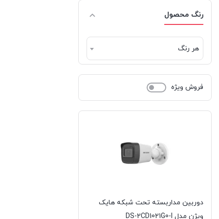
ریورسانگ | RIVERSONG
رنگ محصول
سامسونگ | Samsung
هر رنگ
شیائومی | Xiaomi
فیلیپس | Philips
فروش ویژه
کورسیر | CORSAIR
کول کلد | COOLCOLD
کولر مستر | Cooler Master
گرین | GREEN
گیگابایت | GIGABYTE
دوربین مداربسته تحت شبکه هایک
لاجیتک | LOGITECH
ویژن مدل DS-2CD1021G0-I