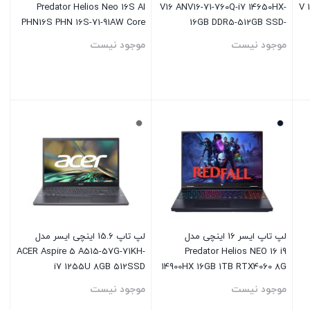
Predator Helios Neo 16S AI
V16 ANV16-71-760Q-i7 14650HX-
V 
PHN16S PHN 16S-71-91AW Core
16GB DDR5-512GB SSD-
Ultra 9 275HX 16GB DDR5
RTX4050-FHD
موجود نیست
موجود نیست
6400MHz 1TB SSD RTX5060
8GB-OLED QHD 240Hz
بستن
بستن
لپ تاپ ایسر 16 اینچی مدل
لپ تاپ 15.6 اینچی ایسر مدل
ACER Aspire 5 A515-57G-71KH-
Predator Helios NEO 16 i9
i7 1255U 8GB 512SSD
14900HX 16GB 1TB RTX4060 8G
RTX2050
موجود نیست
موجود نیست