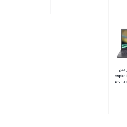
بستن
بستن
ایسر مدل
Aspire
13620H