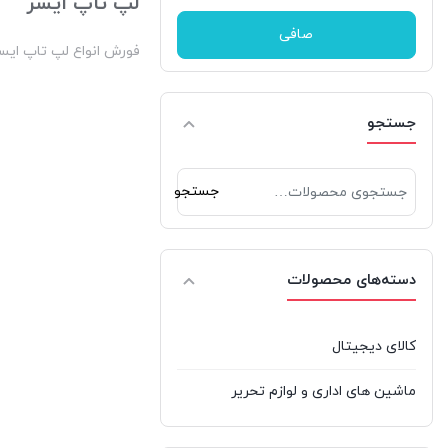
لپ تاپ ایسر
بوز | Bose
صافی
فورش انواع لپ تاپ ایسر
بیسوس | BASEUS
تپو | Tapo
جستجو
جدل | jedel
جستجو
جستجو
جی بی ال | JBL
برای:
دکاس | Thecus
دسته‌های محصولات
دیپ کول | DeepCool
راوپاور | RAVPOWER
کالای دیجیتال
رپو | Rapoo
ماشین های اداری و لوازم تحریر
ردراگون | REDRAGON