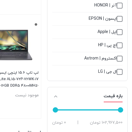
آنر | HONOR
اپسون | EPSON
بستن
اپل | Apple
اچ پی | HP
اکستروم | Axtrom
ال جی | LG
لپ تاپ 15.6 اینچی 
 Lite AL15-72P-76WK-i7
ام اس آی | Msi
-16GB DDR5 4800MHz-
512GB SSD-IPS
موجود نیست
بازه قیمت
ایسر | ACER
ایسوس | ASUS
حداقل
حداكثر
102,967,500 تومان
|
0 تومان
بستن
ایکس ویژن | X VISION
قیمت
قيمت