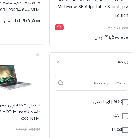
 5 A515-58PT-59VW-i5
مدل Mateview SE Adjustable Stand
8GB LPDDR5 4800MHz-
Edition
512GB SSD-Touch-W
102,967,500
تومان
2%
42,500,000
41,500,000
تومان
بستن
برندها
AOC | ای او سی
لپ تاپ 15.6 اینچی 
9-71DT I7 1255U 8 512
CAT
SSD INTEL
موجود نیست
Tucci