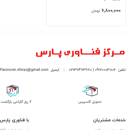
لنوو | LENOVO
6,800,000
تومان
ماکروسافت | Micrisoft
مایا | Maya
مسترتک | MasterTech
میشن | Meetion
تلفن
09170003806 | 07136473620
ایمیل
Parsnovin.shiraz@gmail.com| نشانی: شیراز - خیابان ملاصدرا مرکز کامپیوتر پارس (PC CENTER) طبقه همکف واحد 109| فروشگاه پارس نوین
هارمن کاردن | Harman kardon
هایک ویژن | HIKVISION
هوآوی | Huawei
تحویل اکسپرس
7 روز گارانتی بازگشت وجه
هورایزن | HORIZON
خدمات مشتریان
با فناوری پارس
وای اس اچ | YSH