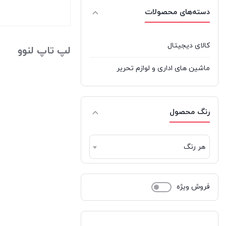
نرخ ب
دسته‌های محصولات
پس‌زمینه کیبورد
دیپ کول | DeepCool
بستن
راوپاور | RAVPOWER
کالای دیجیتال
لپ تاپ لنوو
رپو | Rapoo
ماشین های اداری و لوازم تحریر
ردراگون | REDRAGON
ریورسانگ | RIVERSONG
رنگ محصول
سامسونگ | Samsung
هر رنگ
شیائومی | Xiaomi
فیلیپس | Philips
فروش ویژه
کورسیر | CORSAIR
کول کلد | COOLCOLD