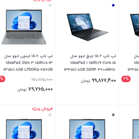
و مدل
لپ تاپ 15.6 اینچ لنوو مدل
لپ تاپ 15.6 اینچی لنوو مدل
IdeaPad Slim 3 15IRU8-i3
IdeaPad 1 15IRU7-Core i5
Id
1315U-8GB LPDDR5-256GB
1335U-8GB DDR4 3200MHz-
1335U
SSD
512GB SSD-IPS-Touch
9%
6%
98,765,000
99,867,400
تومان
79,765,000
تومان
فروش ویژه
بستن
بستن