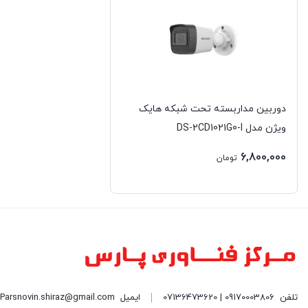
کولر مستر | Cooler Master
گرین | GREEN
گیگابایت | GIGABYTE
دوربین مداربسته تحت شبکه هایک
لاجیتک | LOGITECH
ویژن مدل DS-2CD1021G0-I
لنوو | LENOVO
6,800,000
تومان
ماکروسافت | Micrisoft
مایا | Maya
مسترتک | MasterTech
میشن | Meetion
تلفن
09170003806 | 07136473620
ایمیل
Parsnovin.shiraz@gmail.com| نشانی: شیراز - خیابان ملاصدرا مرکز کامپیوتر پارس (PC CENTER) طبقه همکف واحد 109| فروشگاه پارس نوین
هارمن کاردن | Harman kardon