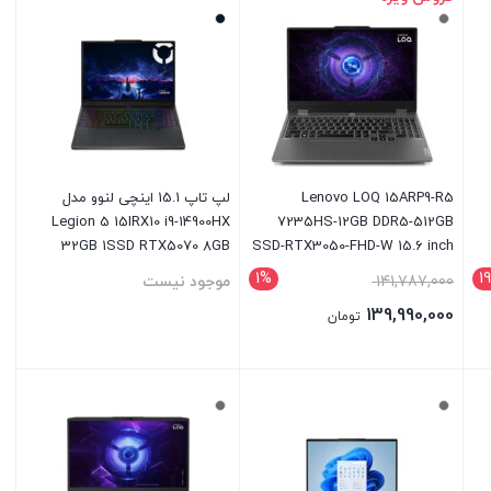
Lenovo LOQ 15ARP9-R5
لپ تاپ 15.1 اینچی لنوو مدل
Legion 5 15IRX10 i9-14900HX
7235HS-12GB DDR5-512GB
32GB 1SSD RTX5070 8GB
SSD-RTX3050-FHD-W 15.6 inch
WQXGA OLED 165Hz
Laptop
1%
1
141,787,000
موجود نیست
139,990,000
تومان
بستن
بستن