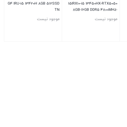
G4 IRU-i5 13420H 8GB 512SSD
15IRX10-i5 13450HX-RTX5050
TN
8GB-16GB DDR5 4800MHz-
512GB SSD-FHD 144Hz
موجود نیست
موجود نیست
بستن
بستن