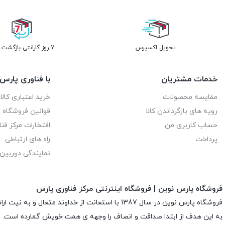
هایک ویژن | HIKVISION
هوآوی | Huawei
تحویل اکسپرس
7 روز گارانتی بازگشت وجه
هورایزن | HORIZON
خدمات مشتریان
با فناوری پارس
وای اس اچ | YSH
مقایسه محصولات
خرید اعتباری کالا 
یورونت | EURONET
رویه های بازگرداندن کالا
قوانین فروشگاه م
حساب کاربری من
افتخارات مرکز فن
پرداخت
راه های ارتباطی
نمایندگی دوربین 
فروشگاه پارس نوین | فروشگاه اینترنتی مرکز فناوری پارس
فروشگاه پارس نوین در سال 1387 با استعانت از 
به این هدف از ابتدا صداقت و انصاف را وجهه ى همت خویش گمارده است. به م