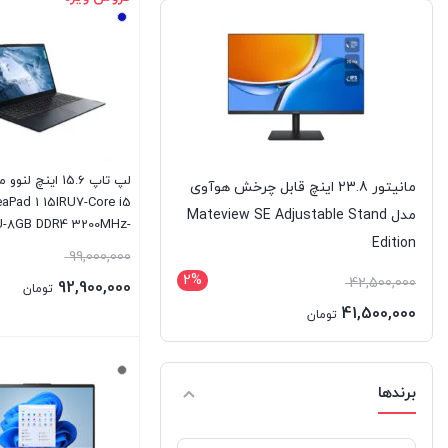
لپ تاپ 15.6 اینچ لنو
مانیتور 23.8 اینچ قابل چرخش هوآوی
eaPad 1 15IRU7-Core i5
مدل Mateview SE Adjustable Stand
-8GB DDR4 3200MHz-
Edition
256GB SSD-IPS-Touch
99,000,000
2%
42,500,000
92,900,000
تومان
41,500,000
تومان
بستن
برندها