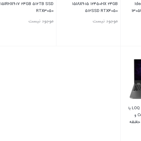
15IRHX9-i7 24GB 512TB SSD
15IAX9-i5 12450HX 24GB
Ide
RTX3050
512SSD RTX4050
1305
موجود نیست
موجود نیست
بستن
بستن
لپ‌تاپ لنوو مدل LOQ 15IRX9 با
پردازنده Core i7-13650HX و
فیک RTX3050 6GB، حافظه
 ظرفیت 512GB، نمایشگر
15.6 اینچ IPS با وضوح Full HD و