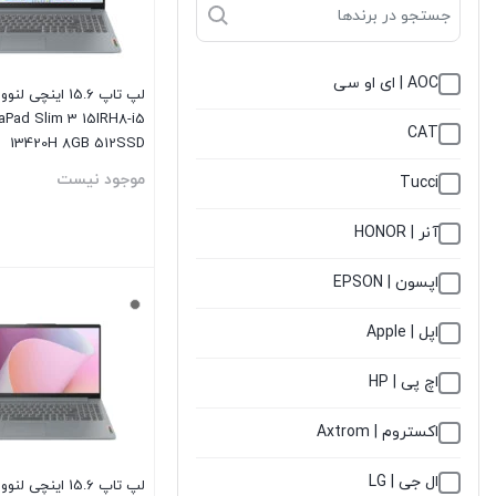
AOC | ای او سی
لپ تاپ 15.6 اینچی ل
aPad Slim 3 15IRH8-i5
CAT
13420H 8GB 512SSD
موجود نیست
Tucci
آنر | HONOR
اپسون | EPSON
بستن
اپل | Apple
اچ پی | HP
اکستروم | Axtrom
ال جی | LG
لپ تاپ 15.6 اینچی ل