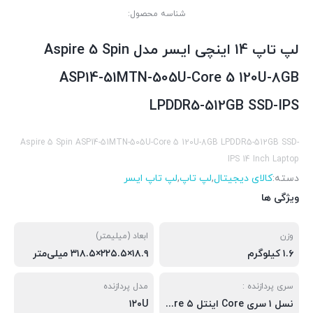
شناسه محصول:
لپ تاپ 14 اینچی ایسر مدل Aspire 5 Spin
ASP14-51MTN-505U-Core 5 120U-8GB
LPDDR5-512GB SSD-IPS
Aspire 5 Spin ASP14-51MTN-505U-Core 5 120U-8GB LPDDR5-512GB SSD-
IPS 14 Inch Laptop
دسته:
کالای دیجیتال
,
لپ تاپ
,
لپ تاپ ایسر
ویژگی ها
وزن
ابعاد (میلیمتر)
۱.۶ کیلوگرم
۱۸.۹×۲۲۵.۵×۳۱۸.۵ میلی‌متر
سری پردازنده :
مدل پردازنده
نسل ۱ سری Core اینتل Core ۵
۱۲۰U