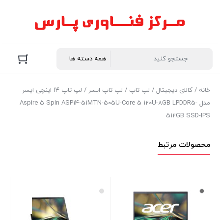
خانه
/
کالای دیجیتال
/
لپ تاپ
/
لپ تاپ ایسر
/ لپ تاپ 14 اینچی ایسر
مدل Aspire 5 Spin ASP14-51MTN-505U-Core 5 120U-8GB LPDDR5-
512GB SSD-IPS
محصولات مرتبط