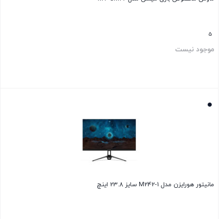
5
موجود نیست
بستن
مانیتور هورایزن مدل M242-1 سایز 23.8 اینچ