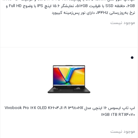
6GB، حافظه SSD با ظرفیت 512GB، نمایشگر 15.6 اینچ IPS با وضوح Full HD و
نرخ به‌روزرسانی 144Hz، دارای نور پس‌زمینه کیبورد
موجود نیست
بستن
لپ تاپ ایسوس 16 اینچی مدل Vivobook Pro 16X OLED K6604JI i9 13980HX
16GB 1TB RTX4070
موجود نیست