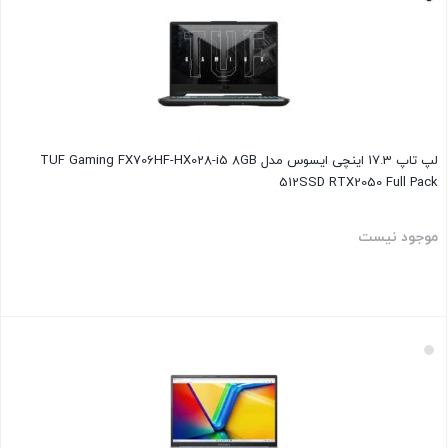
لپ تاپ 17.3 اینچی ایسوس مدل TUF Gaming FX706HF-HX028-i5 8GB
512SSD RTX2050 Full Pack
موجود نیست
بستن