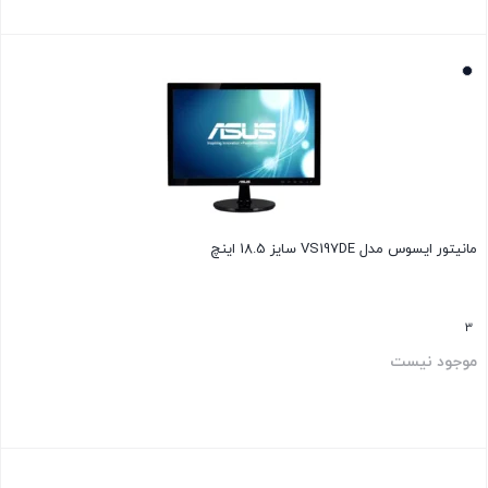
بستن
مانیتور ایسوس مدل VS197DE سایز 18.5 اینچ
3
موجود نیست
بستن