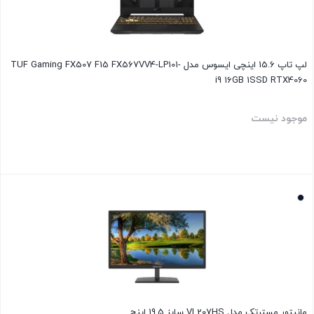
لپ تاپ 15.6 اینچی ایسوس مدل TUF Gaming FX507 F15 FX567VV4-LP101-
i9 16GB 1SSD RTX4060
موجود نیست
بستن
مانیتور مسترتک مدل VL207HS سایز 19.5 اینچ