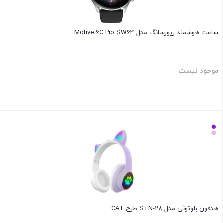
ساعت هوشمند ریورسانگ مدل Motive 6C Pro SW64
موجود نیست
بستن
هدفون بلوتوثی مدل STN-28 طرح CAT