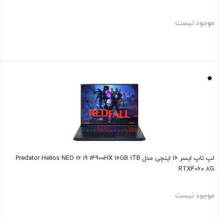
موجود نیست
بستن
لپ تاپ ایسر 16 اینچی مدل Predator Helios NEO 16 i9 14900HX 16GB 1TB
RTX4060 8G
موجود نیست