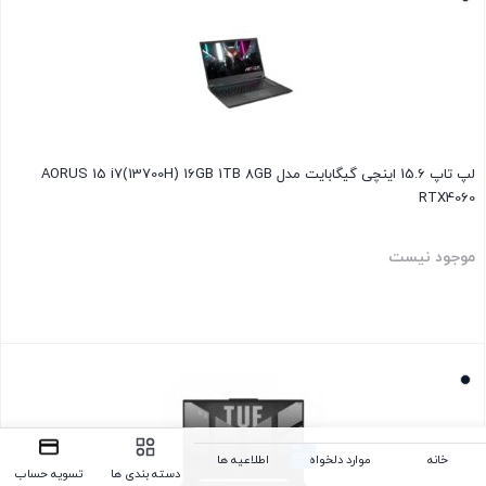
لپ تاپ 15.6 اینچی گیگابایت مدل AORUS 15 i7(13700H) 16GB 1TB 8GB
RTX4060
موجود نیست
بستن
خانه
موارد دلخواه
اطلاعیه ها
دسته بندی ها
تسویه حساب