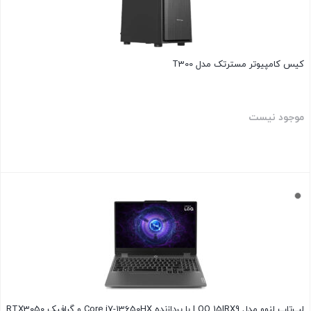
کیس کامپیوتر مسترتک مدل T300
موجود نیست
بستن
لپ‌تاپ لنوو مدل LOQ 15IRX9 با پردازنده Core i7-13650HX و گرافیک RTX3050