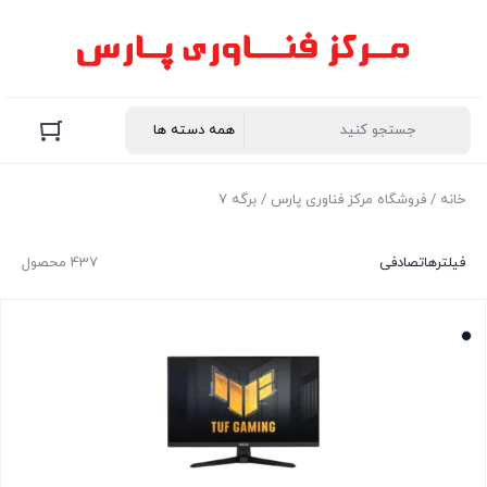
خانه
/
فروشگاه مرکز فناوری پارس
/ برگه 7
فیلترها
تصادفی
437 محصول