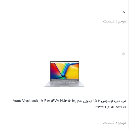
5
موجود نیست
بستن
لپ تاپ ایسوس 15.6 اینچی مدلAsus Vivobook 15 R1504VA-NJ316-i5
1335U 8GB 512GB
موجود نیست