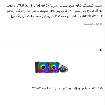
مانیتور گیمینگ 24.5 اینچ ایسوس مدل TUF Gaming VG259Q3A، رزولوشن
Full HD، نرخ بروزرسانی 180 هرتز، پنل IPS، اسپیکر داخلی، دارای درگاه‌ ارتباطی
HDMI 2.0 ،DisplayPort 1.2 و جک 3.5 میلی‌متری صدا، حالت گیمینگ نرخ
نوسازی متغیر (VRR)
موجود نیست
بستن
خنک کننده مایع پردازنده ردراگون مدل CCW-3000 ARGB