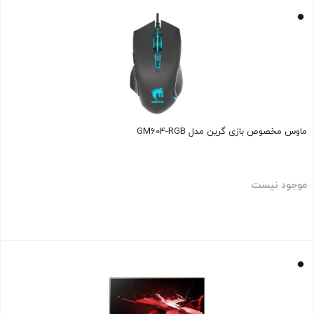
بستن
ماوس مخصوص بازی گرین مدل GM604-RGB
موجود نیست
بستن