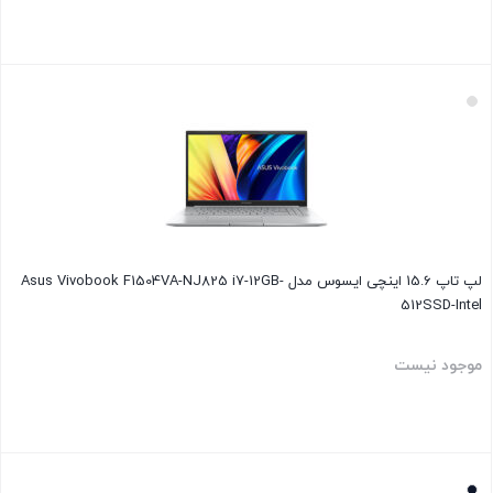
بستن
لپ تاپ 15.6 اینچی ایسوس مدل Asus Vivobook F1504VA-NJ825 i7-12GB-
512SSD-Intel
موجود نیست
بستن