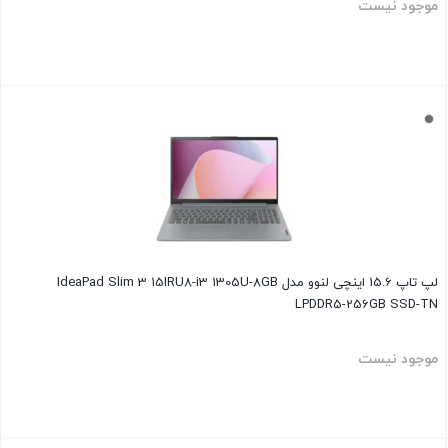
موجود نیست
بستن
لپ تاپ 15.6 اینچی لنوو مدل IdeaPad Slim 3 15IRU8-i3 1305U-8GB
LPDDR5-256GB SSD-TN
موجود نیست