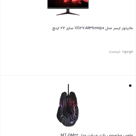
مانیتور ایسر مدل VG270M3bmiipx سایز 27 اینچ
موجود نیست
بستن
ماوس مخصوص بازی میشن مدل MT-GM22