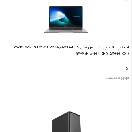
لپ تاپ 14 اینچی ایسوس مدل ExpertBook P1 P1403CVA-I58512G8D-i5
13420H-8GB DDR5-512GB SSD
5
موجود نیست
بستن