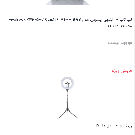
لپ تاپ 14 اینچی ایسوس مدل VivoBook K3405VC OLED i9 13900H 16GB
1TB RTX3050
موجود نیست
فروش ویژه
بستن
رینگ لایت مدل RL-18