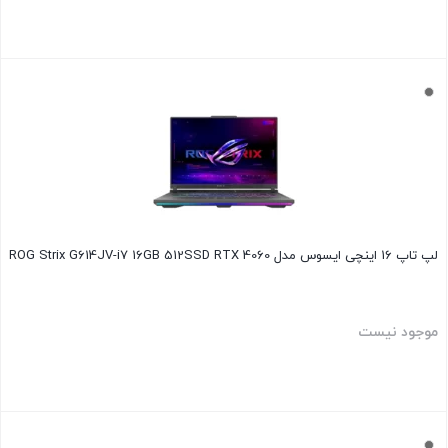
بستن
لپ تاپ 16 اینچی ایسوس مدل ROG Strix G614JV-i7 16GB 512SSD RTX 4060
موجود نیست
بستن