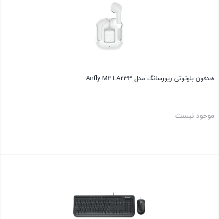
هدفون بلوتوثی ریورسانگ مدل Airfly M2 EA233
موجود نیست
بستن