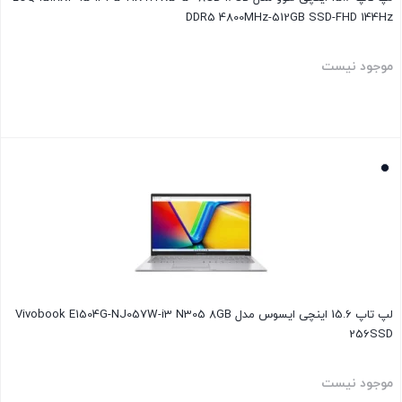
DDR5 4800MHz-512GB SSD-FHD 144Hz
موجود نیست
بستن
لپ تاپ 15.6 اینچی ایسوس مدل Vivobook E1504G-NJ057W-i3 N305 8GB
256SSD
موجود نیست