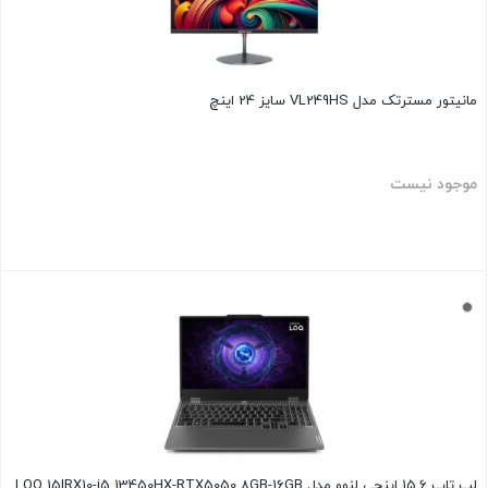
مانیتور مسترتک مدل VL249HS سایز 24 اینچ
موجود نیست
بستن
لپ تاپ 15.6 اینچی لنوو مدل LOQ 15IRX10-i5 13450HX-RTX5050 8GB-16GB