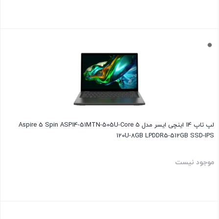
بستن
لپ تاپ 14 اینچی ایسر مدل Aspire 5 Spin ASP14-51MTN-505U-Core 5
120U-8GB LPDDR5-512GB SSD-IPS
موجود نیست
بستن