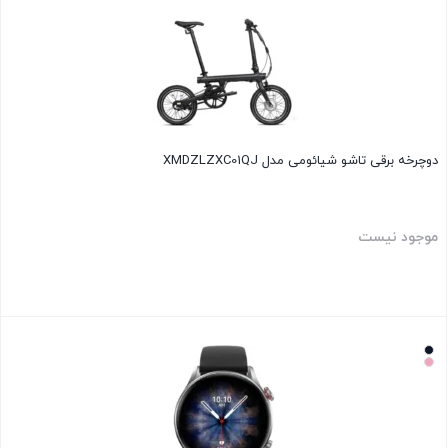
دوچرخه برقی تاشو شیائومی مدل XMDZLZXC01QJ
موجود نیست
بستن