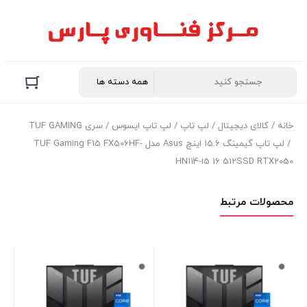
خانه
/
کالای دیجیتال
/
لپ تاپ
/
لپ تاپ ایسوس
/
سری TUF GAMING
/ لپ تاپ گیمینگ 15.6 اینچ Asus مدل TUF Gaming F15 FX506HF-
HN114-i5 16 512SSD RTX2050
محصولات مرتبط