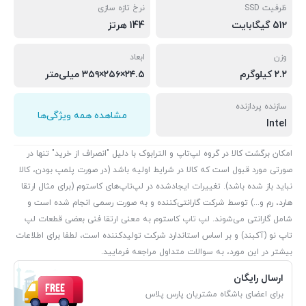
ظرفیت SSD
نرخ تازه سازی
512 گیگابایت
144 هرتز
وزن
ابعاد
۲.۲ کیلوگرم
۲۴.۵×۲۵۶×۳۵۹ میلی‌متر
سازنده پردازنده
مشاهده همه ویژگی‌ها
Intel
امکان برگشت کالا در گروه لپ‌تاپ و الترابوک با دلیل "انصراف از خرید" تنها در
صورتی مورد قبول است که کالا در شرایط اولیه باشد (در صورت پلمپ بودن، کالا
نباید باز شده باشد). تغییرات ایجادشده در لپ‌تاپ‌های کاستوم (برای مثال ارتقا
هارد، رم و...) توسط شرکت گارانتی‌کننده و به صورت رسمی انجام شده است و
شامل گارانتی می‌شوند. لپ تاپ کاستوم به معنی ارتقا فنی بعضی قطعات لپ
تاپ نو (آکبند) و بر اساس استاندارد شرکت تولیدکننده است، لطفا برای اطلاعات
بیشتر در این مورد، به سوالات متداول مراجعه فرمایید.
ارسال رایگان
برای اعضای باشگاه مشتریان پارس پلاس