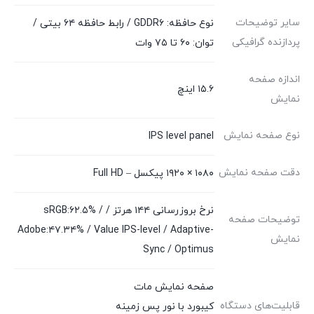
سایر توضیحات
نوع حافظه: GDDR۶ / رابط حافظه ۶۴ بیتی /
پردازنده گرافیکی
توان: ۶۰ تا ۷۵ وات
اندازه صفحه
۱۵.۶ اینچ
نمایش
نوع صفحه نمایش
IPS level panel
دقت صفحه نمایش
۱۰۸۰ × ۱۹۲۰ پیکسل – Full HD
نرخ بروزرسانی ۱۴۴ هرتز / sRGB:۶۲.۵% /
توضیحات صفحه
Adobe:۴۷.۳۴% / Value IPS-level / Adaptive-
نمایش
Sync / Optimus
صفحه نمایش مات
قابلیت‌های دستگاه
کیبورد با نور پس زمینه