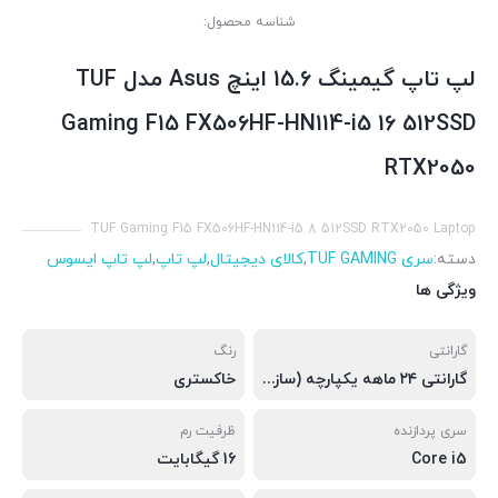
شناسه محصول:
لپ تاپ گیمینگ 15.6 اینچ Asus مدل TUF
Gaming F15 FX506HF-HN114-i5 16 512SSD
RTX2050
TUF Gaming F15 FX506HF-HN114-i5 8 512SSD RTX2050 Laptop
دسته:
سری TUF GAMING
,
کالای دیجیتال
,
لپ تاپ
,
لپ تاپ ایسوس
ویژگی ها
گارانتی
رنگ
گارانتی ۲۴ ماهه یکپارچه (سازگار، حامی(ویستا) و آواژنگ)
خاکستری
سری پردازنده
ظرفیت رم
Core i5
16 گیگابایت