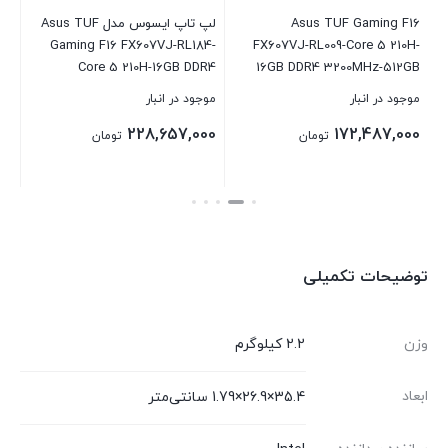
Asus TUF Gaming F16
لپ تاپ ایسوس مدل Asus TUF
U-
Gaming F16 FX607VJ-RL184-
FX607VJ-RL009-Core 5 210H-
G
5-
Core 5 210H-16GB DDR4
16GB DDR4 3200MHz-512GB
GA
3200MHz-512GB SSD-RTX3050
SSD-RTX3050 6GB-FHD 144Hz
موجود در انبار
موجود در انبار
موج
6GB-FHD 144Hz 16 inch
16 inch Laptop
00
228,657,000
172,487,000
تومان
تومان
بستن
بستن
بست
توضیحات تکمیلی
وزن
2.2 کیلوگرم
ابعاد
35.4×26.9×1.79 سانتی‌متر