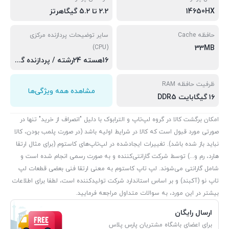
14650HX
2.2 تا 5.2 گیگاهرتز
حافظه Cache
سایر توضیحات پردازنده مرکزی
(CPU)
33MB
16هسته 24رشته / پردازنده گرافیکی مجتمع Iris Xe اینتل / توان مصرفی پایه: ۴۵ وات
ظرفیت حافظه RAM
مشاهده همه ویژگی‌ها
۱۶ گیگابایت DDR5
امکان برگشت کالا در گروه لپ‌تاپ و الترابوک با دلیل "انصراف از خرید" تنها در
صورتی مورد قبول است که کالا در شرایط اولیه باشد (در صورت پلمب بودن، کالا
نباید باز شده باشد). تغییرات ایجادشده در لپ‌تاپ‌های کاستوم (برای مثال ارتقا
هارد، رم و...) توسط شرکت گارانتی‌کننده و به صورت رسمی انجام شده است و
شامل گارانتی می‌شوند. لپ تاپ کاستوم به معنی ارتقا فنی بعضی قطعات لپ
تاپ نو (آکبند) و بر اساس استاندارد شرکت تولیدکننده است، لطفا برای اطلاعات
بیشتر در این مورد، به سوالات متداول مراجعه فرمایید.
ارسال رایگان
برای اعضای باشگاه مشتریان پارس پلاس