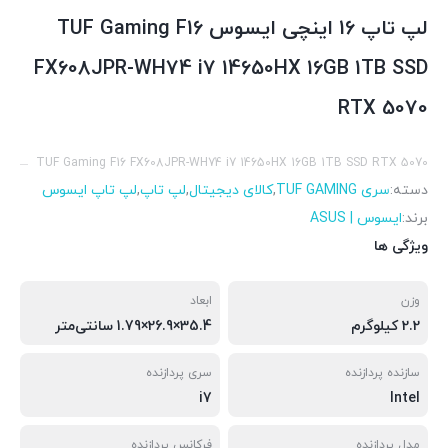
لپ تاپ 16 اینچی ایسوس TUF Gaming F16
FX608JPR-WH74 i7 14650HX 16GB 1TB SSD
RTX 5070
TUF Gaming F16 FX608JPR-WH74 i7 14650HX 16GB 1TB SSD RTX 5070
دسته:
سری TUF GAMING
,
کالای دیجیتال
,
لپ تاپ
,
لپ تاپ ایسوس
برند:
ایسوس | ASUS
ویژگی ها
وزن
ابعاد
2.2 کیلوگرم
35.4×26.9×1.79 سانتی‌متر
سازنده پردازنده
سری پردازنده
i7
Intel
مدل پردازنده
فرکانس پردازنده