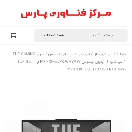
خانه
/
کالای دیجیتال
/
لپ تاپ
/
لپ تاپ ایسوس
/
سری TUF GAMING
/ لپ تاپ 16 اینچی ایسوس TUF Gaming F16 FX608JPR-WH74 i7
14650HX 16GB 1TB SSD RTX 5070