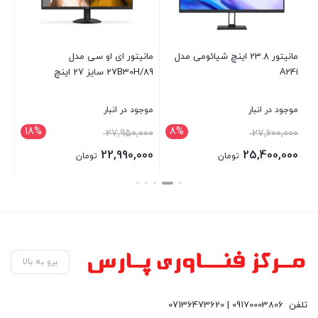
مانیتور 23.8 اینچ شیائومی مدل
مانیتور ای او سی مدل
کن
A24i
27B30H/89 سایز 27 اینچ
le
B
موجود در انبار
موجود در انبار
موج
18%
8%
00
27,950,000
27,600,000
00
22,990,000
25,400,000
تومان
تومان
قی
بستن
بستن
بست
فعل
,000
برو به بالا
تلفن
09170003806 | 07136473620