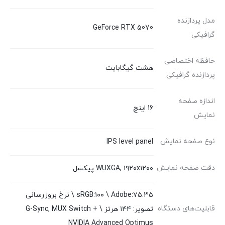
مدل پردازنده
GeForce RTX 5070
گرافیکی
حافظه اختصاصی
هشت گیگابایت
پردازنده گرافیکی
اندازه صفحه
16 اینچ
نمایش
نوع صفحه نمایش
IPS level panel
دقت صفحه نمایش
WUXGA, ۱۹۲۰x۱۲۰۰ پیکسل
sRGB:۱۰۰ \ Adobe:۷۵.۳۵ \ نرخ بروزرسانی
قابلیت‌های دستگاه
تصویر: ۱۴۴ هرتز \ G-Sync, MUX Switch +
NVIDIA Advanced Optimus