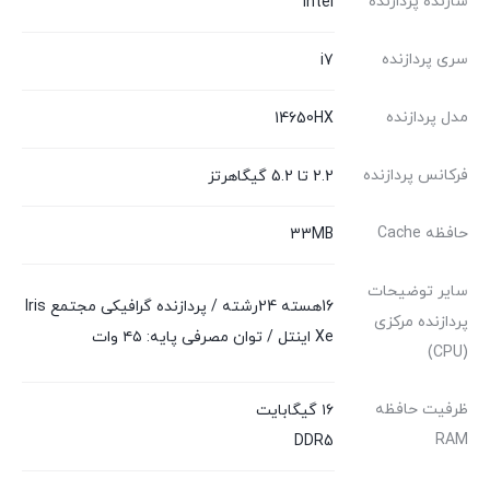
سازنده پردازنده
Intel
سری پردازنده
i7
مدل پردازنده
14650HX
فرکانس پردازنده
2.2 تا 5.2 گیگاهرتز
حافظه Cache
33MB
سایر توضیحات
16هسته 24رشته / پردازنده گرافیکی مجتمع Iris
پردازنده مرکزی
Xe اینتل / توان مصرفی پایه: ۴۵ وات
(CPU)
ظرفیت حافظه
۱۶ گیگابایت
RAM
DDR5