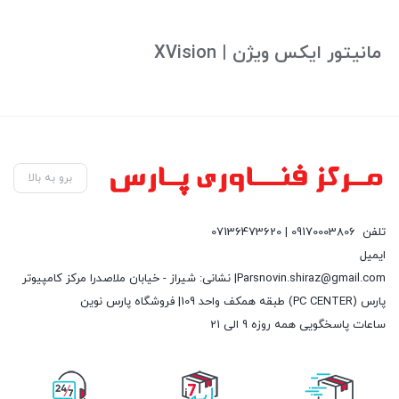
بستن
مانیتور ایکس ویژن | XVision
برو به بالا
تلفن
09170003806 | 07136473620
ایمیل
Parsnovin.shiraz@gmail.com| نشانی: شیراز - خیابان ملاصدرا مرکز کامپیوتر
پارس (PC CENTER) طبقه همکف واحد 109| فروشگاه پارس نوین
ساعات پاسخگویی همه روزه 9 الی 21