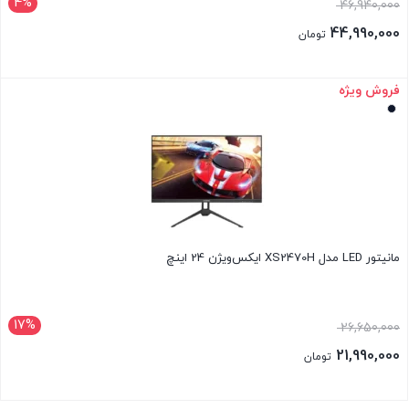
4%
46,940,000
44,990,000
تومان
فروش ویژه
بستن
مانیتور LED مدل XS2470H ایکس‌ویژن 24 اینچ
17%
26,650,000
21,990,000
تومان