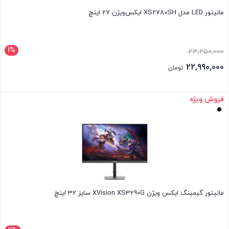
مانیتور LED مدل XS2780SH ایکس‌ویژن 27 اینچ
1%
23,250,000
22,990,000
تومان
فروش ویژه
بستن
مانیتور گیمینگ ایکس ویژن XVision XS3290G سایز 32 اینچ