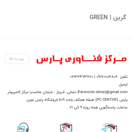
بستن
گرین | GREEN
برو به بالا
تلفن
09170003806 | 07136473620
ایمیل
Parsnovin.shiraz@gmail.com| نشانی: شیراز - خیابان ملاصدرا مرکز کامپیوتر
پارس (PC CENTER) طبقه همکف واحد 109| فروشگاه پارس نوین
ساعات پاسخگویی همه روزه 9 الی 21