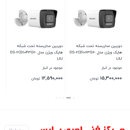
دوربین مداربسته تحت شبکه
دوربین مداربسته تحت شبکه
ما
هایک ویژن مدل DS-2CD1063G2-
هایک ویژن مدل DS-2CD1043G2-
12
LIU
LIU
موجود در انبار
موجود در انبار
موج
00
12,590,000
15,300,000
تومان
تومان
00
قی
بستن
بستن
بست
فعل
,000
برو به بالا