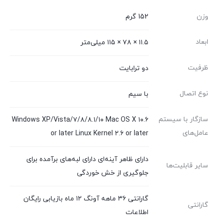
وزن
152 گرم
ابعاد
۱۱.۵ × ۷۸ × ۱۱۵ میلی‌متر
ظرفیت
دو ترابایت
نوع اتصال
با سیم
سازگار با سیستم‌
Windows XP/Vista/۷/۸/۸.۱/۱۰ Mac OS X ۱۰.۶
عامل‌های
or later Linux Kernel ۲.۶ or later
دارای ظاهر آینه‌ای دارای لبه‌های برآمده برای
سایر قابلیت‌ها
جلوگیری از خش خوردگی
گارانتی ۳۶ ماهه آونگ ۱۲ ماه بازیابی رایگان
گارانتی
اطلاعات