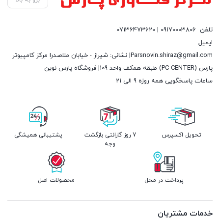
تلفن
09170003806 | 07136473620
ایمیل
Parsnovin.shiraz@gmail.com| نشانی: شیراز - خیابان ملاصدرا مرکز کامپیوتر
پارس (PC CENTER) طبقه همکف واحد 109| فروشگاه پارس نوین
ساعات پاسخگویی همه روزه 9 الی 21
تحویل اکسپرس
7 روز گارانتی بازگشت
پشتیبانی همیشگی
وجه
پرداخت در محل
محصولات اصل
خدمات مشتریان