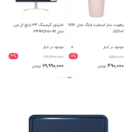
رطوبت ساز اسمارت فراگ مدل KW-
مانیتور گیمینگ 34 اینچ ال جی
JQS02
مدل 34WQ650-W
i3
GB
SD
5
موجود در انبار
موجود در انبار
موج
3%
11%
00
72,400,000
550,000
00
69,990,000
490,000
تومان
تومان
بستن
بستن
بست