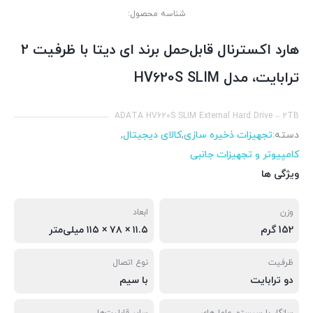
شناسه محصول:
هارد اکسترنال قابل‌حمل برند ای دیتا با ظرفیت 2
ترابایت، مدل HV620S SLIM
ADATA HV620S SLIM External Hard Drive – 2TB
دسته:
تجهیزات ذخیره سازی
,
کالای دیجیتال
,
کامپیوتر و تجهیزات جانبی
ویژگی ها
وزن
ابعاد
152 گرم
۱۱.۵ × ۷۸ × ۱۱۵ میلی‌متر
ظرفیت
نوع اتصال
دو ترابایت
با سیم