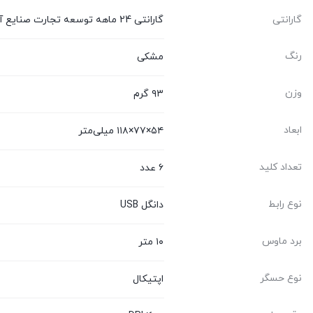
گارانتی
گارانتی 24 ماهه توسعه تجارت صنایع آپادانا(ترابایت سرویس)
رنگ
مشکی
وزن
۹۳ گرم
ابعاد
۵۴×۷۷×۱۱۸ میلی‌متر
تعداد کلید
۶ عدد
نوع رابط
دانگل USB
برد ماوس
۱۰ متر
نوع حسگر
اپتیکال