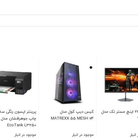
مانیتور 22 اینچ مستر تک مدل
کیس دیپ کول مدل
پرینتر اپسون رنگی سه ک
MATREXX 55 MESH v4
چاپ 
EcoTank L3250
نبار
موجود در انبار
موجود در انبار