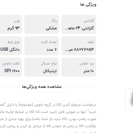
ویژگی ها
گارانتی
رنگ
وزن
گارانتی 24 ماهه توسعه تجارت صنایع آپادانا(ترابایت سرویس)
مشکی
۹۳ گرم
ابعاد
تعداد کلید
نوع رابط
۵۴×۷۷×۱۱۸ میلی‌متر
۶ عدد
دانگل USB
برد ماوس
نوع حسگر
دقت ماوس
۱۰ متر
اپتیکال
۱۶۰۰ DPI
مشاهده همه ویژگی‌ها
درخواست مرجوع کردن کالا در گروه ماوس (موشواره) با دلیل "انصر
خرید" تنها در صورتی قابل تایید است که کالا در شرایط اولیه باش
صورت پلمپ بودن، کالا نباید باز شده باشد).برای بهره مندی از شر
بازگشت کالا در زمان باز نمودن کالا از مراحل باز کردن و روشن کردن