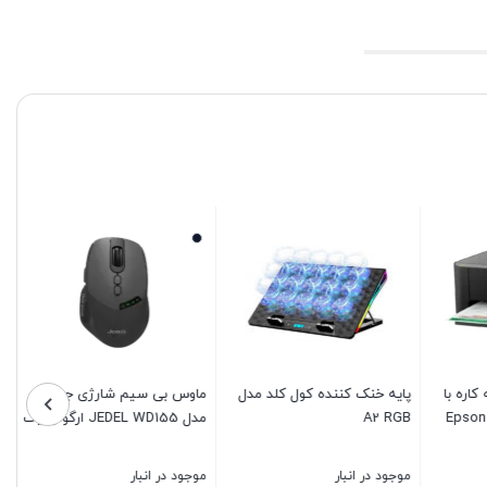
اره با
پایه خنک کننده کول کلد مدل
ماوس بی سیم شارژی جدل
جوهرافشان مدل Epson
A2 RGB
مدل JEDEL WD155 ارگونومیک
موجود در انبار
موجود در انبار