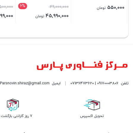
6%
9,500,000
49,000,000
550,000
تومان
499,000
45,990,000
تومان
بستن
بستن
بستن
تلفن
09170003806 | 07136473620
ایمیل
Parsnovin.shiraz@gmail.com| نشانی: شیراز - خیابان ملاصدرا مرکز کامپیوتر پارس (PC CENTER) طبقه همکف واحد 109| فروشگاه پارس نوین
تحویل اکسپرس
7 روز گارانتی بازگشت وجه