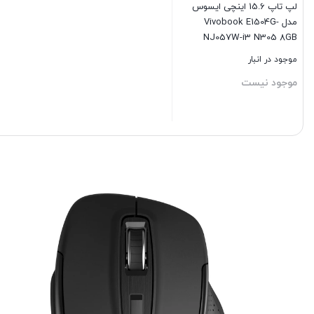
لپ تاپ 15.6 اینچی ایسوس
مدل Vivobook E1504G-
NJ057W-i3 N305 8GB
256SSD
موجود در انبار
موجود نیست
بستن