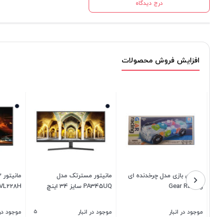
درج دیدگاه
افزایش فروش محصولات
ماشین بازی مدل چرخدنده ای
مانیتور مسترتک مدل
Gear Racing
PA345UQ سایز 34 اینچ
VL228H
5
موجود در انبار
موجود در انبار
موجود در ا