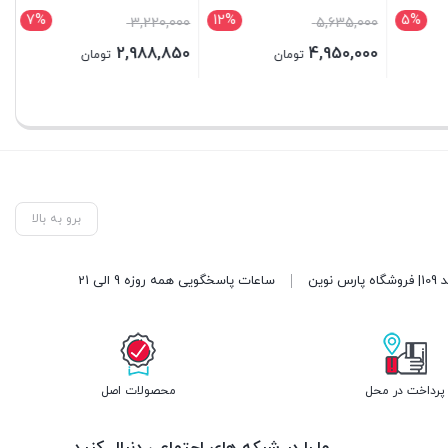
7%
12%
5%
3,220,000
5,635,000
2,988,850
4,950,000
تومان
تومان
بستن
بستن
برو به بالا
ساعات پاسخگویی همه روزه 9 الی 21
پرداخت در محل
محصولات اصل
ما را در شبکه های اجتماعی دنبال کنید