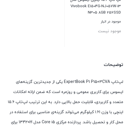
لپ تاپ 15.6 اینچی ایسوس مدل
Vivobook E1504G-NJ057W-i3
N305 8GB 256SSD
موجود در انبار
موجود نیست
بستن
توضیحات
لپ‌تاپ ExpertBook P1 P1503CVA یکی از جدیدترین گزینه‌های
ایسوس برای کاربری عمومی و روزمره است که ضمن ارائه امکانات
متعدد و کاربردی، قابلیت حمل بالایی دارد. به این ترتیب لپ‌تاپ ۱۵.۶
اینچی با وزن ۱.۶1 کیلوگرم می‌تواند گزینه‌ی مناسبی برای استفاده در
محل کار و تحصیل باشد. پردازنده مرکزی Core i5 مدل 13420H برای