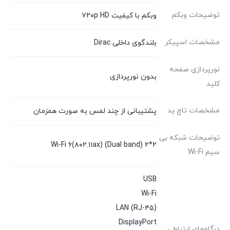
توضیحات وبکم
وبکم با کیفیت ۷۲۰p HD
مشخصات اسپیکر
بلندگوی داخلی Dirac
نورپردازی صفحه
بدون نورپردازی
کلید
مشخصات تاچ پد
پشتیبانی از چند لمس به صورت همزمان
توضیحات شبکه بی
Wi-Fi ۶(۸۰۲.۱۱ax) (Dual band) ۲*۲
سیم Wi-Fi
USB
Wi-Fi
LAN (RJ-۴۵)
DisplayPort
درگاه‌های ارتباطی