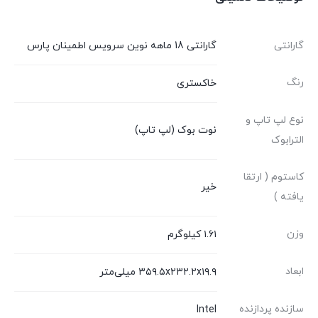
گارانتی
گارانتی 18 ماهه نوین سرویس اطمینان پارس
رنگ
خاکستری
نوع لپ تاپ و
نوت بوک (لپ تاپ)
الترابوک
کاستوم ( ارتقا
خیر
یافته )
وزن
۱.۶۱ کیلوگرم
ابعاد
۳۵۹.۵x۲۳۲.۲x۱۹.۹ میلی‌متر
سازنده پردازنده
Intel