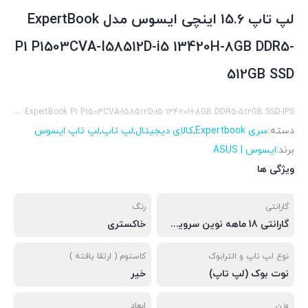
لپ تاپ 15.6 اینچی ایسوس مدل ExpertBook
P1 P1503CVA-I58512D-i5 13420H-8GB DDR5-
512GB SSD
ExpertBook P1 P1503CVA-I58512D-i5 13420H-8GB DDR5-512GB SSD-IPS
دسته:
سری Expertbook
,
کالای دیجیتال
,
لپ تاپ
,
لپ تاپ ایسوس
برند:
ایسوس | ASUS
ویژگی ها
گارانتی
رنگ
گارانتی 18 ماهه نوین سرویس اطمینان پارس
خاکستری
نوع لپ تاپ و الترابوک
کاستوم ( ارتقا یافته )
نوت بوک (لپ تاپ)
خیر
وزن
ابعاد