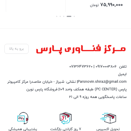
00
75,990,000
تومان
بستن
بستن
بست
برو به بالا
تلفن
09170003806 | 07136473620
ایمیل
Parsnovin.shiraz@gmail.com| نشانی: شیراز - خیابان ملاصدرا مرکز کامپیوتر
پارس (PC CENTER) طبقه همکف واحد 109| فروشگاه پارس نوین
ساعات پاسخگویی همه روزه 9 الی 21
تحویل اکسپرس
7 روز گارانتی بازگشت
پشتیبانی همیشگی