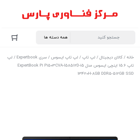
خانه
/
کالای دیجیتال
/
لپ تاپ
/
لپ تاپ ایسوس
/
سری Expertbook
/ لپ
تاپ 15.6 اینچی ایسوس مدل ExpertBook P1 P1503CVA-I58512D-i5
13420H-8GB DDR5-512GB SSD