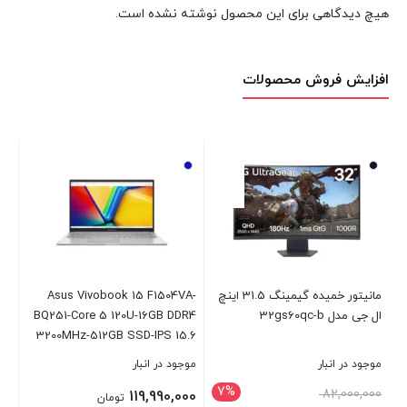
هیچ دیدگاهی برای این محصول نوشته نشده است.
افزایش فروش محصولات
مانیتور خمیده گیمینگ 31.5 اینچ
Asus Vivobook 15 F1504VA-
ال جی مدل 32gs60qc-b
BQ251-Core 5 120U-16GB DDR4
H-
R4
3200MHz-512GB SSD-IPS 15.6
-W
inch Laptop
موجود در انبار
موجود در انبار
موج
7%
50
82,000,000
119,990,000
تومان