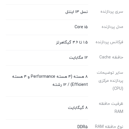
سری پردازنده
نسل ۱۳ اینتل
مدل پردازنده
Core i۵
فرکانس پردازنده
۱.۵ تا ۴.۶ گیگاهرتز
حافظه Cache
۱۲ مگابایت
سایر توضیحات
۸ هسته (۴ هسته Performance و ۴ هسته
پردازنده مرکزی
Efficient) / ۱۲ رشته
(CPU)
ظرفیت حافظه
۸ گیگابایت
RAM
نوع حافظه RAM
DDR۵