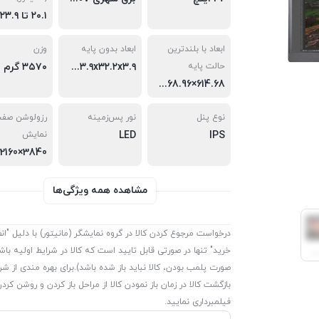
ابعاد با بلندترین
ابعاد بدون پایه
وزن
حالت پایه
۵۳.۹x۳۲.۲x۳.۹ سانتی‌متر
۳۵۷۰ گرم
614.68×568.96×238.76 میلی متر
نوع پنل
نور پس‌زمینه
رزولوشن صف
IPS
LED
نمایش
مشاهده همه ویژگی‌ها
درخواست مرجوع کردن کالا در گروه نمایشگر (مانیتور) با دلیل "ان
خرید" تنها در صورتی قابل تایید است که کالا در شرایط اولیه باش
صورت پلمب بودن، کالا نباید باز شده باشد).برای بهره مندی از شر
بازگشت کالا در زمان باز نمودن کالا از مراحل باز کردن و روشن کردن
فیلمبرداری نمایید.