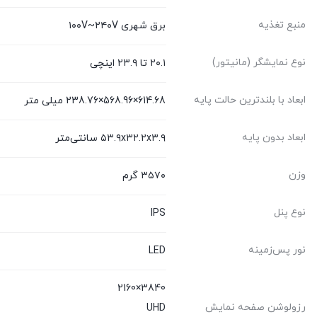
منبع تغذیه
برق شهری ۱۰۰V~۲۴۰V
نوع نمایشگر (مانیتور)
۲۰.۱ تا ۲۳.۹ اینچی
ابعاد با بلندترین حالت پایه
614.68×568.96×238.76 میلی متر
ابعاد بدون پایه
۵۳.۹x۳۲.۲x۳.۹ سانتی‌متر
وزن
۳۵۷۰ گرم
نوع پنل
IPS
نور پس‌زمینه
LED
3840×2160
رزولوشن صفحه نمایش
UHD