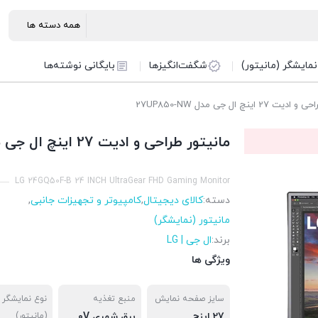
نمایشگر (مانیتور)
شگفت‌انگیزها
بایگانی نوشته‌ها
 اینچ ال جی مدل 27UP850-NW
مانیتور طراحی و ادیت 27 اینچ ال جی مدل 27UP850-NW
LG 24GQ50F-B 24 INCH UltraGear FHD Gaming Monitor
دسته:
کالای دیجیتال
,
کامپیوتر و تجهیزات جانبی
,
مانیتور (نمایشگر)
برند:
ال جی | LG
ویژگی ها
سایز صفحه نمایش
منبع تغذیه
نوع نمایشگر
27 اینچ
برق شهری ۱۰۰V~۲۴۰V
(مانیتور)