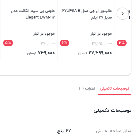
مانیتور ال جی مدل 27U411A-B
ماوس بی سیم الگانت مدل
سایز 27 اینچ
Elegant EWM-112
VL228H
موجود در انبار
موجود در انبار
موجود در ا
5%
6%
قیمت
9,500,000
790,000
29,250,000
اصلی:
499,000
749,000
27,499,000
تومان
تومان
790,000 تومان
قیمت
بستن
بستن
بستن
بود.
فعلی:
749,000 تومان.
توضیحات تکمیلی
نظرات (0)
توضیحات تکمیلی
سایز صفحه نمایش
27 اینچ