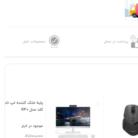
ال
جی
مدل
27UP850-
NW
پرداخت در محل
محصولات اصل
عدد