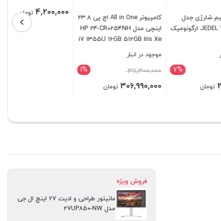
جدل
کامپیوتر All in One اچ پی 23.8
پایه خنک کننده لپ تاپ کول
اینچی مدل HP 24-CR0254NH
کلد مدل K40
i7 1355U 16GB 512GB Iris Xe
موجود در انبار
موجود در انبار
9%
1%
7%
4,600,000
311,300,000
4,200,000
306,990,000
تومان
تومان
بستن
بستن
فروش ویژه
مانیتور طراحی و ادیت 27 اینچ ال جی
مدل 27UP850-NW