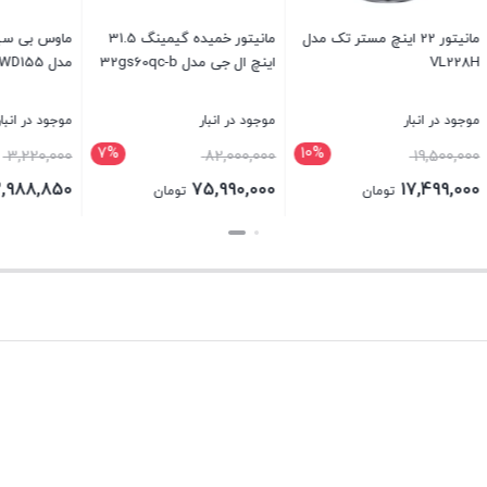
مانیتور 22 اینچ مستر تک مدل
مانیتور خمیده گیمینگ 31.5
ماوس بی سیم شارژی 
اینچ ال جی مدل 32gs60qc-b
مدل JEDEL WD155 ارگونومیک
نبار
موجود در انبار
موجود در انبار
7%
10%
3,220,000
82,000,000
1
2,988,850
75,990,000
17,
تومان
تومان
تومان
بستن
بستن