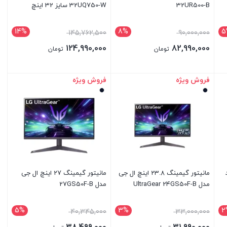
32UR500-B
32UQ750-W سایز 32 اینچ
14%
8%
5
145,762,500
90,000,000
124,990,000
82,990,000
تومان
تومان
فروش ویژه
فروش ویژه
بستن
بستن
مانیتور گیمینگ 23.8 اینچ ال جی
مانیتور گیمینگ 27 اینچ ال جی
مدل UltraGear 24GS50F-B
مدل 27GS50F-B
5%
3%
2
40,345,000
33,000,000