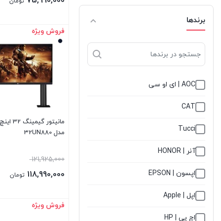
75,990,000
تومان
برندها
فروش ویژه
بستن
AOC | ای او سی
CAT
مانیتور گیمی
Tucci
مدل 32UN880
آنر | HONOR
121,925,000
اپسون | EPSON
118,990,000
تومان
اپل | Apple
فروش ویژه
بستن
اچ پی | HP