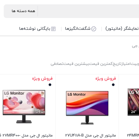
نمایشگر (مانیتور)
شگفت‌انگیزها
بایگانی نوشته‌ها
 جی
بیت
امتیاز
تاریخ
کمترین قیمت
بیشترین قیمت
تصادفی
فروش ویژه
فروش ویژه
جی مدل 24MR400-B
مانیتور ال جی مدل 27U411A-B
مانیتور ال جی مدل 27MR400