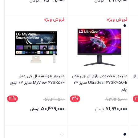
38,499,000
31,990,000
تومان
تومان
فروش ویژه
فروش ویژه
بستن
بستن
ه 34 اینچ ال
مانیتور مخصوص بازی ال جی مدل
مانیتور هوشمند ال جی مدل
UltraGear 27GR75Q-B سایز 27
MyView 27SR50F سایز 27 اینچ
اینچ
12%
3%
3
57,291,500
73,925,000
50,499,000
71,990,000
تومان
تومان
بستن
بستن