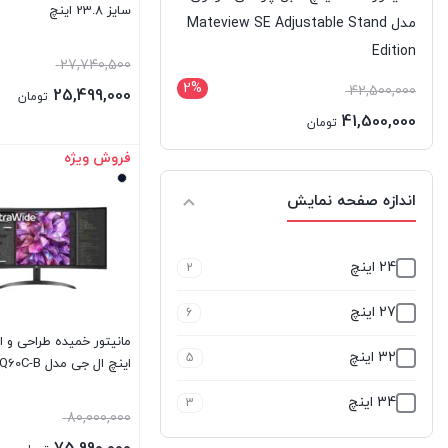
سایز 23.8 اینچ
مدل Mateview SE Adjustable Stand
Edition
27,740,500
2%
42,500,000
25,499,000
تومان
41,500,000
تومان
فروش ویژه
بستن
اندازه صفحه نمایش
24 اینچ
2
27 اینچ
6
32 اینچ
5
اینچ ال جی مدل 34WQ60C-B
34 اینچ
3
80,000,000