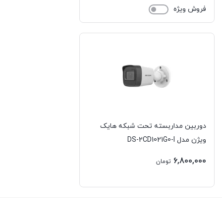
فروش ویژه
کورسیر | CORSAIR
کول کلد | COOLCOLD
کولر مستر | Cooler Master
گرین | GREEN
گیگابایت | GIGABYTE
دوربین مداربسته تحت شبکه هایک
لاجیتک | LOGITECH
ویژن مدل DS-2CD1021G0-I
لنوو | LENOVO
6,800,000
تومان
ماکروسافت | Micrisoft
مایا | Maya
مسترتک | MasterTech