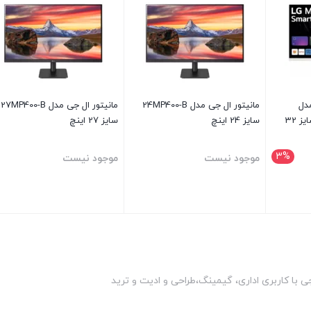
دل
مانيتور ال جی مدل 24MP400-B
مانيتور ال جی مدل 27MP400-B
MyView 32SR50F-W سایز 32
سايز 24 اينچ
سايز 27 اينچ
3%
موجود نیست
موجود نیست
بستن
بستن
ی با کاربری اداری، گیمینگ،طراحی و ادیت و ترید