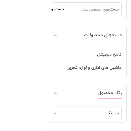
جستجو
جستجو
جی بی ال | JBL
برای:
دکاس | Thecus
دسته‌های محصولات
دیپ کول | DeepCool
راوپاور | RAVPOWER
کالای دیجیتال
رپو | Rapoo
ماشین های اداری و لوازم تحریر
ردراگون | REDRAGON
ریورسانگ | RIVERSONG
رنگ محصول
سامسونگ | Samsung
هر رنگ
شیائومی | Xiaomi
فیلیپس | Philips