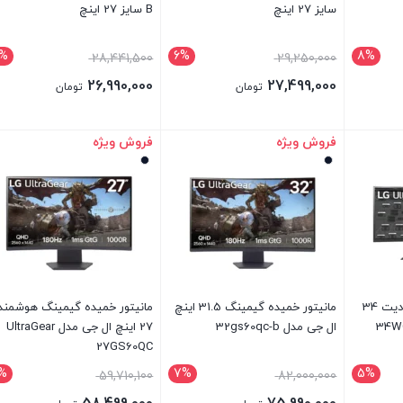
سایز 27 اینچ
B سایز 27 اینچ
%
6%
8%
28,441,500
29,250,000
26,990,000
27,499,000
تومان
تومان
فروش ویژه
فروش ویژه
بستن
بستن
مانیتور خمیده طراحی و ادیت 34
مانیتور خمیده گیمینگ 31.5 اینچ
مانیتور خمیده گیمینگ هوشمند
ال جی مدل 32gs60qc-b
27 اینچ ال جی مدل UltraGear
27GS60QC
%
7%
5%
59,710,100
82,000,000