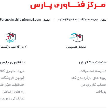
میشن | Meetion
تلفن
09170003806 | 07136473620
ایمیل
Parsnovin.shiraz@gmail.com| نشانی: شیراز - خیابان ملاصدرا مرکز کامپیوتر پارس (PC CENTER) طبقه همکف واحد 109| فروشگاه پارس نوین
هارمن کاردن | Harman kardon
هایک ویژن | HIKVISION
هوآوی | Huawei
تحویل اکسپرس
7 روز گارانتی بازگشت وجه
هورایزن | HORIZON
خدمات مشتریان
با فناوری پارس
وای اس اچ | YSH
مقایسه محصولات
خرید اعتباری کالا 
یورونت | EURONET
رویه های بازگرداندن کالا
قوانین فروشگاه م
حساب کاربری من
افتخارات مرکز فن
پرداخت
راه های ارتباطی
نمایندگی دوربین 