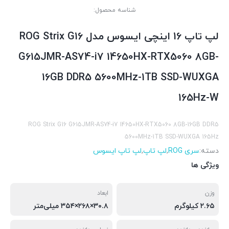
شناسه محصول:
لپ تاپ 16 اینچی ایسوس مدل ROG Strix G16
G615JMR-AS74-i7 14650HX-RTX5060 8GB-
16GB DDR5 5600MHz-1TB SSD-WUXGA
165Hz-W
ROG Strix G16 G615JMR-AS74-i7 14650HX-RTX5060 8GB-16GB DDR5
5600MHz-1TB SSD-WUXGA 165Hz
دسته:
سری ROG
,
لپ تاپ
,
لپ تاپ ایسوس
ویژگی ها
وزن
ابعاد
۲.۶۵ کیلوگرم
۳۰.۸×۲۶۸×۳۵۴ میلی‌متر