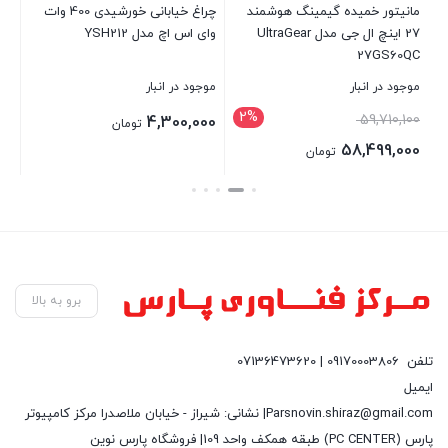
مانیتور خمیده گیمینگ هوشمند
چراغ خیابانی خورشیدی 400 وات
کی
27 اینچ ال جی مدل UltraGear
وای اس اچ مدل YSH212
WH
27GS60QC
موجود در انبار
موجود در انبار
موج
2%
00
59,710,100
4,300,000
تومان
00
58,499,000
تومان
بستن
بستن
بست
برو به بالا
تلفن
09170003806 | 07136473620
ایمیل
Parsnovin.shiraz@gmail.com| نشانی: شیراز - خیابان ملاصدرا مرکز کامپیوتر
پارس (PC CENTER) طبقه همکف واحد 109| فروشگاه پارس نوین