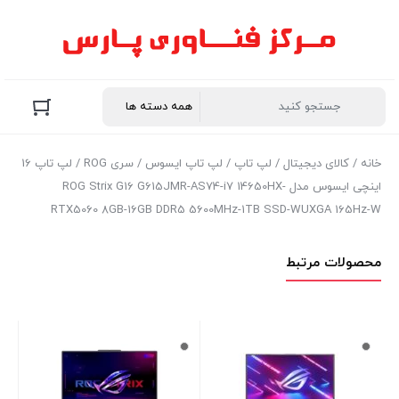
خانه
/
کالای دیجیتال
/
لپ تاپ
/
لپ تاپ ایسوس
/
سری ROG
/ لپ تاپ 16
اینچی ایسوس مدل ROG Strix G16 G615JMR-AS74-i7 14650HX-
RTX5060 8GB-16GB DDR5 5600MHz-1TB SSD-WUXGA 165Hz-W
محصولات مرتبط