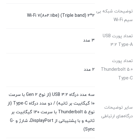
توضیحات شبکه بی
Wi-Fi ۷(۸۰۲.۱۱be) (Triple band) ۲*۲
سیم Wi-Fi
تعداد پورت USB
۳ عدد
3.2 Type-A
تعداد پورت
Thunderbolt 5.0
۲ عدد
Type-C
سه عدد درگاه USB ۳.۲ (از نوع Gen ۲ با سرعت
۱۰ گیگابیت بر ثانیه) / دو عدد درگاه Type-C (از
سایر توضیحات
نوع Thunderbolt ۵ با سرعت ۱۲۰ گیگابیت بر
درگاه‌های ارتباطی
ثانیه و با پشتیبانی از DisplayPort، شارژ و G-
Sync)