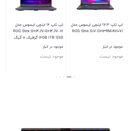
لپ تاپ 17.3 اینچی ایسوس مدل
لپ تاپ 16 اینچی ایسوس مدل
43
ROG Strix G614JV-G614JV- i7
ROG Strix G17 G713RM-KH071
i
16GB 1TB SSD گرافیک 8 گیگ
RTX 4060
موجود در انبار
موجود در انبار
موج
موجود نیست
موجود نیست
مو
بستن
بستن
بست