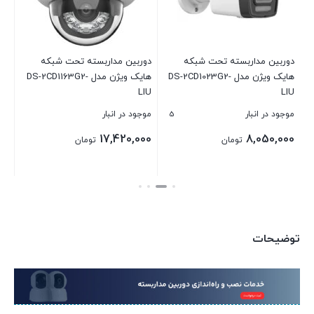
موج
00
دوربین مداربسته تحت شبکه
دوربین مداربسته تحت شبکه
هایک ویژن مدل DS-2CD1023G2-
هایک ویژن مدل DS-2CD1163G2-
بست
LIU
LIU
5
موجود در انبار
موجود در انبار
17,420,000
8,050,000
تومان
تومان
بستن
بستن
توضیحات