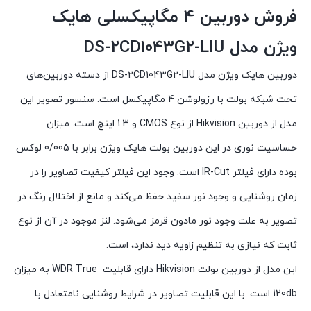
فروش دوربین 4 مگاپیکسلی هایک
ویژن مدل DS-2CD1043G2-LIU
دوربین هایک ویژن مدل DS-2CD1043G2-LIU از دسته دوربین‌های
تحت شبکه بولت با رزولوشن 4 مگاپیکسل است. سنسور تصویر این
مدل از دوربین Hikvision از نوع CMOS و 1.3 اینچ است. میزان
حساسیت نوری در این دوربین بولت هایک ویژن برابر با 0/005 لوکس
بوده دارای فیلتر IR-Cut است. وجود این فیلتر کیفیت تصاویر را در
زمان روشنایی و وجود نور سفید حفظ می‌کند و مانع از اختلال رنگ در
تصویر به علت وجود نور مادون قرمز می‌شود. لنز موجود در آن از نوع
ثابت که نیازی به تنظیم زاویه دید ندارد، است.
این مدل از دوربین بولت Hikvision دارای قابلیت WDR True به میزان
120db است. با این قابلیت تصاویر در شرایط روشنایی نامتعادل با