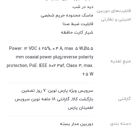
دید در شب
قابلیت‌های دوربین
ماسک محدوده حریم شخصی
امنیتی و نظارتی
قابلیت ضبط صدا
شیار کارت حافظه
Power: ۱۲ VDC ± ۲۵%, ۰.۴ A, max. ۵ W,Ø۵.۵
mm coaxial power plug,reverse polarity
منبع تغذیه
protection, PoE: IEEE ۸۰۲.۳af, Class ۳, max.
۶.۵ W
سرویس ویژه پارس نوین: 7 روز تضمین
گارانتی
بازگشت کالا, گارانتی 18 ماهه نوین سرویس
اطمینان پارس
دسته بندی
دوربین مدار بسته