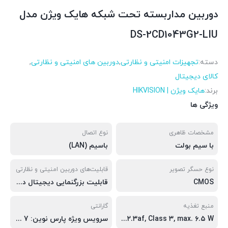
دوربین مداربسته تحت شبکه هایک ویژن مدل
DS-2CD1043G2-LIU
دسته:
تجهیزات امنیتی و نظارتی
,
دوربین های امنیتی و نظارتی
,
کالای دیجیتال
برند:
هایک ویژن | HIKVISION
ویژگی ها
مشخصات ظاهری
نوع اتصال
با سیم بولت
باسیم (LAN)
نوع حسگر تصویر
قابلیت‌های دوربین امنیتی و نظارتی
CMOS
قابلیت بزرگنمایی دیجیتال دید در شب ماسک محدوده حریم شخصی قابلیت ضبط صدا شیار کارت حافظه
منبع تغذیه
گارانتی
Power: ۱۲ VDC ± ۲۵%, ۰.۴ A, max. ۵ W,Ø۵.۵ mm coaxial power plug,reverse polarity protection, PoE: IEEE ۸۰۲.۳af, Class ۳, max. ۶.۵ W
سرویس ویژه پارس نوین: 7 روز تضمین بازگشت کالا, گارانتی 18 ماهه نوین سرویس اطمینان پارس