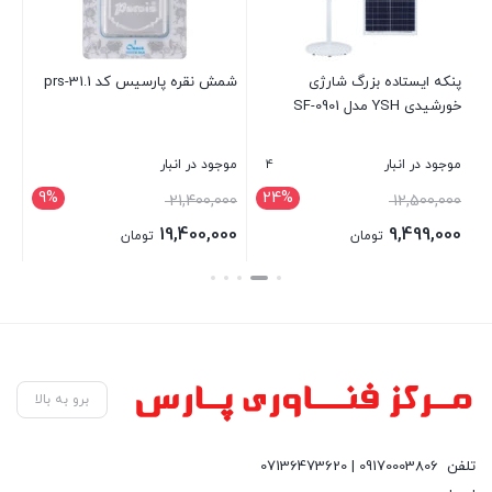
پنکه ایستاده بزرگ شارژی
شمش نقره پارسیس کد prs-31.1
ما
خورشیدی YSH مدل SF-0901
QC
4
موجود در انبار
موجود در انبار
موج
9%
24%
قیمت
00
21,400,000
12,500,000
اصلی:
00
19,400,000
9,499,000
تومان
تومان
12,500,000 تومان
قیمت
بستن
بستن
بست
بود.
فعلی:
9,499,000 تومان.
برو به بالا
تلفن
09170003806 | 07136473620