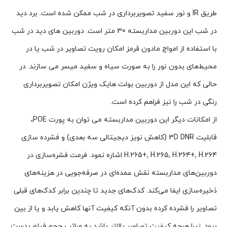
طریق IR و نور سفید تصویربرداری در شب ممکن شده است. برد دید
در شب این دوربین مداربسته 30 متر است. دوربین های دید در شب
با استفاده از امواج مادون قرمز امکان رویت تصاویر در شب یا در
محیط‌های بدون نور را به صورت سیاه و سفید میسر می سازند. در
حالی که این مدل از دوربین بولت هایک ویژن امکان تصویربرداری
رنگی در شب را نیز فراهم کرده است.
از امکانات دیگر این دوربین مداربسته می توان به پورت POE،
قابلیت 3D DNR (کاهش نویز دیجیتالی سه بعدی) و فشرده سازی
H.265+, H.265, H.264+, H.264 اشاره نمود. فرمت‌ فشره‌سازی در
دوربین‌های مداربسته نقش عمده‌ای در صرفه‌جویی در هزینه‌های
ذخیره‌سازی ایفا می‌کند. کدک‌های جدید تا چندین برابر کدک‌های قبلی
تصاویر را فشرده کرده بدون آنکه کیفیت آنها کاهش یابد و یا از بین
برود. زیرا هرچه کیفیت تصاویر بالاتر باشد به مراتب حجم فیلم بدست