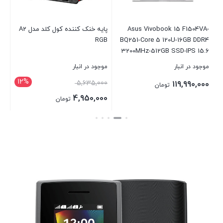
00
00
Asus Vivobook 15 F1504VA-
پایه خنک کننده کول کلد مدل A2
RGB
BQ251-Core 5 120U-16GB DDR4
بست
3200MHz-512GB SSD-IPS 15.6
inch Laptop
موجود در انبار
موجود در انبار
12%
5,635,000
119,990,000
تومان
4,950,000
تومان
بستن
بستن