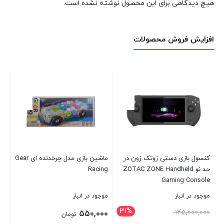
هیچ دیدگاهی برای این محصول نوشته نشده است.
افزایش فروش محصولات
کنسول بازی دستی زوتک زون در
ماشین بازی مدل چرخدنده ای Gear
حد نو ZOTAC ZONE Handheld
Racing
50-W
Gaming Console
موجود در انبار
موجود در انبار
موج
31%
قیمت
00
145,000,000
550,000
تومان