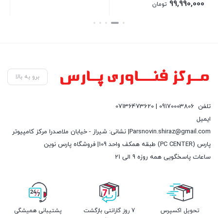
اصلی:
00
99,990,000
تومان
145,000,000 تومان
قیمت
بستن
بستن
بست
بود.
فعلی:
99,990,000 تومان.
برو به بالا
تلفن
09170003806 | 07136473620
ایمیل
Parsnovin.shiraz@gmail.com| نشانی: شیراز - خیابان ملاصدرا مرکز کامپیوتر
پارس (PC CENTER) طبقه همکف واحد 109| فروشگاه پارس نوین
ساعات پاسخگویی همه روزه 9 الی 21
تحویل اکسپرس
7 روز گارانتی بازگشت
پشتیبانی همیشگی