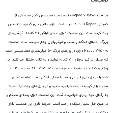
توضیحات
هدست Rapoo VH520C یک هدست مخصوص گیم محصولی از
کمپانی Rapoo است که در ساخت لوازم جانبی برای گیمرها، تخصص
پیدا کرده است. این هدست دارای صدای فراگیر 7.1 کاناله، گوشی‌های
بزرگ، بدنه‌ای محکم و سبک و میکروفون جمع شونده است. هدست
Rapoo VH520c دارای درایورهای بزرگ 50 میلی‌متری مغناطیسی است
که صدای فراگیر مجازی 7.1 کاناله تولید و به کاربر منتقل می‌کنند. این
ویژگی، کیفیت و وضوح صدای هدست VH520c را تضمین می‌کند و
شما را در دل بازی قرار می‌دهد. با صدای فراگیر، شما تمام صداهای
محیط را از کوتاه تا بلند، خواهید شنید و در بازی‌های چندنفره، نسبت
به رقبای خود برتری خواهید داشت. این هدست دارای بدنه‌ای محکم و
در عین حال بسیار سبک و راحت است. سربند فلزی این هدست دارای
روکش پلاستیکی نرم است که هیچ فشاری به سر شما وارد نمی‌کند.