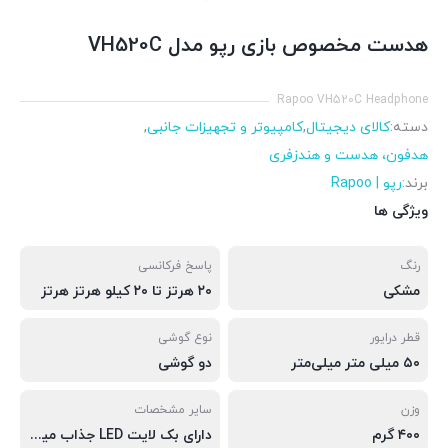
هدست مخصوص بازی رپو مدل VH520C
Rapoo VH520C Headphone
دسته:
کالای دیجیتال
,
کامپیوتر و تجهیزات جانبی
,
هدفون، هدست و هندزفری
برند:
رپو | Rapoo
ویژگی ها
رنگ
پاسخ فرکانسی
مشکی
۲۰ هرتز تا ۲۰ کیلو هرتز هرتز
قطر درایور
نوع گوشی
۵۰ میلی متر میلی‌متر
دو گوشی
وزن
سایر مشخصات
۴۰۰ گرم
دارای بک لایت LED جذاب میکروفون Omni Directional ساخته شده از مواد اولیه بادوام و بسیار مقاوم بالشتک های نرم و راحت اطراف گوش برای ایزوله سازی مناسب نویز طراحی سبک وزن به همراه هدبند خودتنظیم مناسب برای راحتی بی رقیب خروجی ۷.۱ کاناله مجازی برای عرضه ی تجربه ی صدای محیطی خیره کننده میکروفون ENC تکی، دارای قابلیت حذف نویز برای مکالمه ای شفاف و پایدار