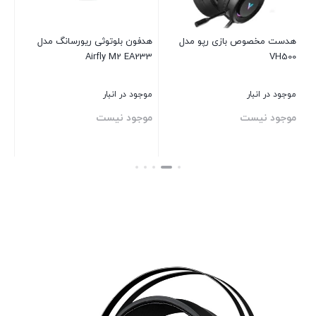
هدست مخصوص بازی رپو مدل
هدفون بلوتوثی ریورسانگ مدل
هد
226
Airfly M2 EA233
VH500
موجود در انبار
موجود در انبار
موج
موجود نیست
موجود نیست
مو
بستن
بستن
بست