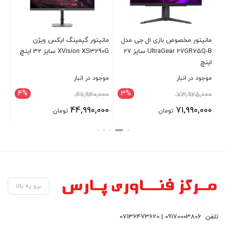
مانیتور مخصوص بازی ال جی مدل
مانیتور گیمینگ ایکس ویژن
16
UltraGear 27GR75Q-B سایز 27
XVision XS3290G سایز 32 اینچ
 9
اینچ
D-
ch
موجود در انبار
موجود در انبار
موج
op
4%
3%
46,940,000
73,925,000
00
44,990,000
71,990,000
تومان
تومان
بستن
بستن
بست
برو به بالا
تلفن
09170003806 | 07136473620