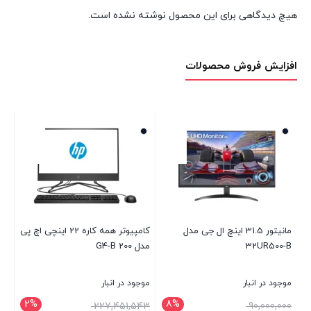
هیچ دیدگاهی برای این محصول نوشته نشده است.
افزایش فروش محصولات
مانیتور 31.5 اینچ ال جی مدل
کامپیوتر همه کاره 22 اینچی اچ پی
دس
32UR500-B
مدل 200 G4-B
er
موجود در انبار
موجود در انبار
موج
2%
8%
227,451,543
90,000,000
00