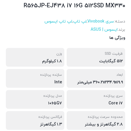
R565JP-EJ438 i7 16G 512SSD MX۳۳۰
دسته:
سری Vivobook
,
لپ تاپ
,
لپ تاپ ایسوس
برند:
ایسوس | ASUS
ویژگی ها
ظرفیت SSD
وزن
512 گیگابایت
۱.۸ کیلوگرم
ابعاد
سازنده پردازنده
۳۶۰.۲x۲۳۴.۹x۱۹.۹ میلی‌متر
Inte
سری پردازنده
مدل پردازنده
۱۰۶۵G۷
Core i۷
محدوده سرعت پردازنده
فرکانس پردازنده
۲.۸ گیگاهرتز و بیشتر
۱.۳ گیگاهرتز