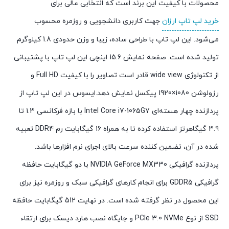
محصولات با کیفیت این برند است که انتخابی عالی برای
خرید لپ تاپ ارزان
جهت کاربری دانشجویی و روزمره محسوب
می‌شود. این لپ تاپ با طراحی ساده، زیبا و وزن حدودی 1.8 کیلوگرم
تولید شده است. صفحه نمایش 15.6 اینچی این لپ تاپ با پشتیبانی
از تکنولوژی wide view قادر است تصاویر را با کیفیت Full HD و
رزولوشن 1080×1920 پیکسل نمایش دهد.ایسوس در این لپ تاپ از
پردازنده چهار هسته‌ای Intel Core i7-1065G7 با بازه فرکانسی 1.3 تا
3.9 گیگاهرتز استفاده کرده تا به همراه 16 گیگابایت رم DDR4 تعبیه
شده در آن، تضمین کننده سرعت بالای اجرای نرم افزارها باشد.
پردازنده گرافیکی NVIDIA GeForce MX330 با دو گیگابایت حافظه
گرافیکی GDDR5 برای انجام کارهای گرافیکی سبک و روزمره نیز برای
این محصول در نظر گرفته شده است. در نهایت 512 گیگابایت حافظه
SSD از نوع PCIe 3.0 NVMe و جایگاه نصب هارد دیسک برای ارتقاء