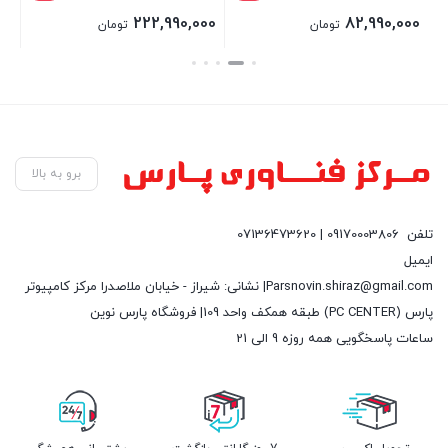
222,990,000
82,990,000
تومان
تومان
بستن
بستن
بست
برو به بالا
تلفن
09170003806 | 07136473620
ایمیل
Parsnovin.shiraz@gmail.com| نشانی: شیراز - خیابان ملاصدرا مرکز کامپیوتر
پارس (PC CENTER) طبقه همکف واحد 109| فروشگاه پارس نوین
ساعات پاسخگویی همه روزه 9 الی 21