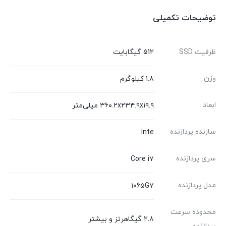
توضیحات تکمیلی
ظرفیت SSD
512 گیگابایت
وزن
۱.۸ کیلوگرم
ابعاد
۳۶۰.۲x۲۳۴.۹x۱۹.۹ میلی‌متر
سازنده پردازنده
Inte
سری پردازنده
Core i۷
مدل پردازنده
۱۰۶۵G۷
محدوده سرعت
۲.۸ گیگاهرتز و بیشتر