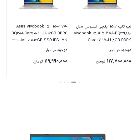
لپ تاپ 15.6 اینچی ایسوس مدل
Asus Vivobook 15 F1504VA-
7-
BQ251-Core 5 120U-16GB DDR4
Vivobook 15 X1504VA-BQ3988-
ed
3200MHz-512GB SSD-IPS 15.6
Core i7 150U-8GB DDR4
B
inch Laptop
3200MHz-512GB-IPS
موجود در انبار
موجود در انبار
موج
00
119,990,000
117,700,000
تومان
تومان
بستن
بستن
بست