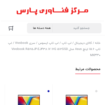
خانه
/
کالای دیجیتال
/
لپ تاپ
/
لپ تاپ ایسوس
/
سری Vivobook
/ لپ
تاپ 15.6 اینچ Asus مدل Vivobook R565JP-EJ438 i7 16G 512SSD
MX۳۳۰
محصولات مرتبط