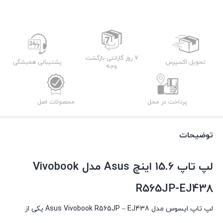
7 روز گارانتی بازگشت
تحویل اکسپرس
پشتیبانی همیشگی
وجه
پرداخت در محل
محصولات اصل
توضیحات
لپ تاپ 15.6 اینچ Asus مدل Vivobook
R565JP-EJ438
لپ تاپ ایسوس مدل Asus Vivobook R565JP – EJ438 یکی از