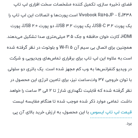
فضای ذخیره سازی، تکمیل کننده مشخصات سخت افزاری لپ تاپ
Vivobook R565JP – EJ438 است.پورت‌ها و اتصالات این لپ تاپ را
یک پورت USB-C 3.2، یک پورت USB 3.2، دو پورت USB 2.0، پورت
HDMI، کارت خوان حافظه و جک 3.5 میلی‌متری صدا تشکیل می‌دهند.
همچنین برای اتصال بی سیم آن Wi-Fi 5 و بلوتوث در نظر گرفته شده
است.به علاوه این لپ تاپ برای برقراری تماس‌های ویدیویی و شرکت
در ویدیو کنفرانس‌ها به وب کم مجهز شده است. یک باتری دو سلولی
با توان خروجی 37 وات‌ساعت نیز، برای تامین انرژی این محصول در
نظر گرفته شده که قابلیت نگهداری شارژ تا 2 الی 3 ساعت را خواهد
داشت. تمامی موارد ذکر شده موجب شده تا هنگام مقایسه لیست
قیمت لپ تاپ ایسوس
با این محصول، به ارزش خرید بالای آن پی
برد.