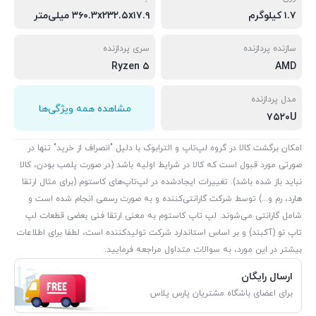
۱.۷ کیلوگرم
۳۶۰.۳x۲۳۲.۵x۱۷.۹ میلی‌متر
سازنده پردازنده
سری پردازنده
Ryzen ۵
AMD
مدل پردازنده
مشاهده همه ویژگی‌ها
۷۵۲۰U
امکان برگشت کالا در گروه لپ‌تاپ و الترابوک با دلیل "انصراف از خرید" تنها در
صورتی مورد قبول است که کالا در شرایط اولیه باشد (در صورت پلمب بودن، کالا
نباید باز شده باشد). تغییرات ایجادشده در لپ‌تاپ‌های کاستوم (برای مثال ارتقا
هارد، رم و...) توسط شرکت گارانتی‌کننده و به صورت رسمی انجام شده است و
شامل گارانتی می‌شوند. لپ تاپ کاستوم به معنی ارتقا فنی بعضی قطعات لپ
تاپ نو (آکبند) و بر اساس استاندارد شرکت تولیدکننده است، لطفا برای اطلاعات
بیشتر در این مورد، به سوالات متداول مراجعه فرمایید.
ارسال رایگان
برای اعضای باشگاه مشتریان پارس پلاس