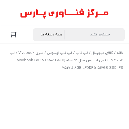
خانه
/
کالای دیجیتال
/
لپ تاپ
/
لپ تاپ ایسوس
/
سری Vivobook
/ لپ
تاپ 15.6 اینچی ایسوس مدل Vivobook Go 15 E1504FA-BQ050-R5
7520U-8GB LPDDR5-512GB SSD-IPS