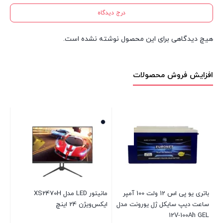
درج دیدگاه
هیچ دیدگاهی برای این محصول نوشته نشده است.
افزایش فروش محصولات
باتری یو پی اس 12 ولت 100 آمپر
مانیتور LED مدل XS2470H
پری
ساعت دیپ سایکل ژل یورونت مدل
ایکس‌ویژن 24 اینچ
1w
12V-100Ah GEL