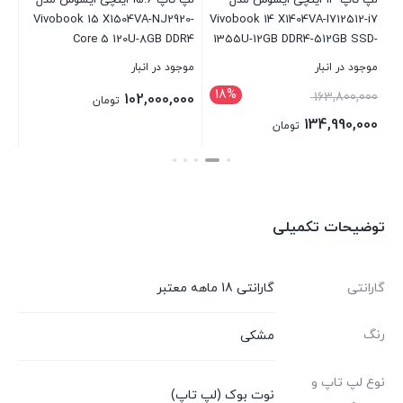
لپ تاپ 14 اینچی ایسوس مدل
لپ تاپ 15.6 اینچی ایسوس مدل
7-
Vivobook 15 X1504VA-NJ2920-
Vivobook 14 X1404VA-I712512-i7
ed
Core 5 120U-8GB DDR4
1355U-12GB DDR4-512GB SSD-
3200MHz-512GB SSD
IPS-W
موجود در انبار
موجود در انبار
موج
18%
163,800,000
00
102,000,000
تومان
134,990,000
تومان
بستن
بستن
بست
توضیحات تکمیلی
گارانتی
گارانتی 18 ماهه معتبر
رنگ
مشکی
نوع لپ تاپ و
نوت بوک (لپ تاپ)