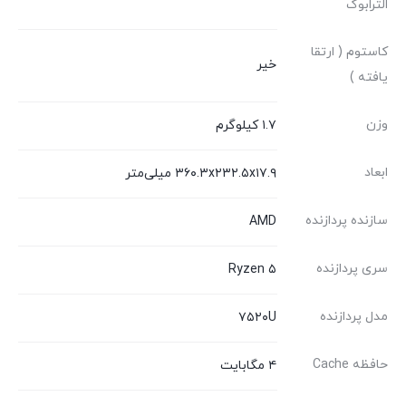
الترابوک
کاستوم ( ارتقا
خیر
یافته )
وزن
۱.۷ کیلوگرم
ابعاد
۳۶۰.۳x۲۳۲.۵x۱۷.۹ میلی‌متر
سازنده پردازنده
AMD
سری پردازنده
Ryzen ۵
مدل پردازنده
۷۵۲۰U
حافظه Cache
۴ مگابایت