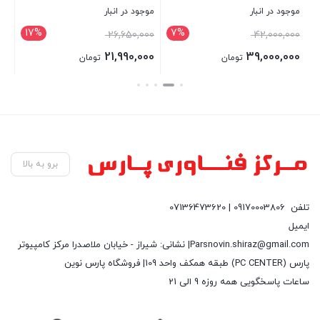
موجود در انبار
موجود در انبار
موج
17%
7%
قیمت
00
26,650,000
42,000,000
اصلی:
00
21,990,000
39,000,000
تومان
تومان
42,000,000 تومان
قیمت
بستن
بستن
بست
بود.
فعلی:
39,000,000 تومان.
برو به بالا
تلفن
09170003806 | 07136473620
ایمیل
Parsnovin.shiraz@gmail.com| نشانی: شیراز - خیابان ملاصدرا مرکز کامپیوتر
پارس (PC CENTER) طبقه همکف واحد 109| فروشگاه پارس نوین
ساعات پاسخگویی همه روزه 9 الی 21