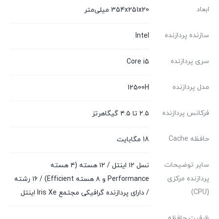
ابعاد
354x251x20 میلی‌متر
سازنده پردازنده
Intel
سری پردازنده
Core i5
مدل پردازنده
12500H
فرکانس پردازنده
۲.۵ تا ۴.۵ گیگاهرتز
حافظه Cache
18 مگابایت
سایر توضیحات
نسل ۱۲ اینتل / ۱۲ هسته (۴ هسته
پردازنده مرکزی
Performance و ۸ هسته Efficient) / ۱۶ رشته
(CPU)
/ دارای پردازنده گرافیکی مجتمع Iris Xe اینتل
ظرفیت حافظه