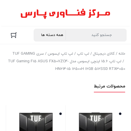
خانه
/
کالای دیجیتال
/
لپ تاپ
/
لپ تاپ ایسوس
/
سری TUF GAMING
/ لپ تاپ 15.6 اینچی ایسوس مدل TUF Gaming F15 ASUS FX507ZC4-
HN214-i5 12500H 16GB 512SSD RTX3050
محصولات مرتبط