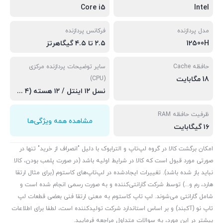
Core i5
Intel
مدل پردازنده
فرکانس پردازنده
12500H
۲.۵ تا ۴.۵ گیگاهرتز
حافظه Cache
سایر توضیحات پردازنده مرکزی
18 مگابایت
(CPU)
نسل ۱۲ اینتل / ۱۲ هسته (۴ هسته Performance و ۸ هسته Efficient) / ۱۶ رشته / دارای پردازنده گرافیکی مجتمع Iris Xe اینتل
ظرفیت حافظه RAM
مشاهده همه ویژگی‌ها
۱۶ گیگابایت
امکان برگشت کالا در گروه لپ‌تاپ و الترابوک با دلیل "انصراف از خرید" تنها در
صورتی مورد قبول است که کالا در شرایط اولیه باشد (در صورت پلمب بودن، کالا
نباید باز شده باشد). تغییرات ایجادشده در لپ‌تاپ‌های کاستوم (برای مثال ارتقا
هارد، رم و...) توسط شرکت گارانتی‌کننده و به صورت رسمی انجام شده است و
شامل گارانتی می‌شوند. لپ تاپ کاستوم به معنی ارتقا فنی بعضی قطعات لپ
تاپ نو (آکبند) و بر اساس استاندارد شرکت تولیدکننده است، لطفا برای اطلاعات
بیشتر در این مورد، به سوالات متداول مراجعه فرمایید.