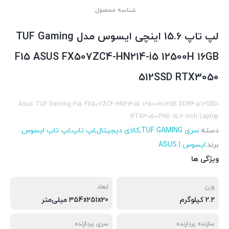
شناسه محصول:
لپ تاپ 15.6 اینچی ایسوس مدل TUF Gaming
F15 ASUS FX507ZC4-HN214-i5 12500H 16GB
512SSD RTX3050
Asus TUF Gaming F15 FX507ZC4-HN214-i5 12500H-16GB DDR4-512SSD-
RTX3050-FHD 15.6 inch Laptop
دسته:
سری TUF GAMING
,
کالای دیجیتال
,
لپ تاپ
,
لپ تاپ ایسوس
برند:
ایسوس | ASUS
ویژگی ها
وزن
ابعاد
۲.۲ کیلوگرم
354x251x20 میلی‌متر
سازنده پردازنده
سری پردازنده