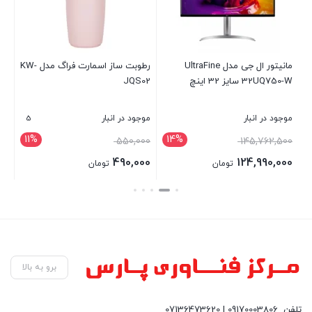
مانیتور ال جی مدل UltraFine
رطوبت ساز اسمارت فراگ مدل KW-
32UQ750-W سایز 32 اینچ
JQS02
GB
5
موجود در انبار
موجود در انبار
موج
11%
14%
00
550,000
145,762,500
00
490,000
124,990,000
تومان
تومان
بستن
بستن
بست
برو به بالا
تلفن
09170003806 | 07136473620