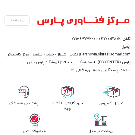
برو به بالا
تلفن
09170003806 | 07136473620
ایمیل
Parsnovin.shiraz@gmail.com| نشانی: شیراز - خیابان ملاصدرا مرکز کامپیوتر
پارس (PC CENTER) طبقه همکف واحد 109| فروشگاه پارس نوین
ساعات پاسخگویی همه روزه 9 الی 21
تحویل اکسپرس
7 روز گارانتی بازگشت
پشتیبانی همیشگی
وجه
پرداخت در محل
محصولات اصل