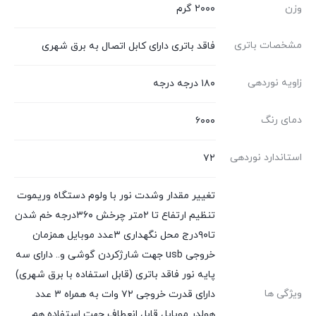
وزن
۲۰۰۰ گرم
مشخصات باتری
فاقد باتری دارای کابل اتصال به برق شهری
زاویه نوردهی
۱۸۰ درجه درجه
دمای رنگ
۶۰۰۰
استاندارد نوردهی
۷۲
تغییر مقدار وشدت نور با ولوم دستگاه وریموت
تنظیم ارتفاع تا ۲متر چرخش ۳۶۰درجه خم شدن
تا۹۰درج محل نگهداری ۳عدد موبایل همزمان
خروجی usb جهت شارژکردن گوشی و.. دارای سه
پایه نور فاقد باتری (قابل استفاده با برق شهری)
ویژگی ها
دارای قدرت خروجی ۷۲ وات به همراه ۳ عدد
هولدر موبایل قابل انعطاف جهت استفاده هم