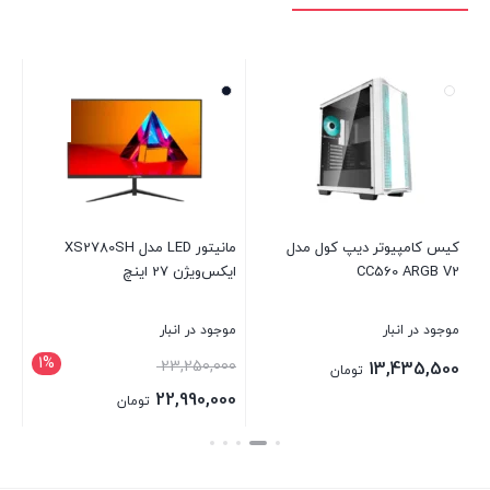
کیس کامپیوتر دیپ کول مدل
مانیتور LED مدل XS2780SH
A-
CC560 ARGB V2
ایکس‌ویژن 27 اینچ
R4
.6
op
موجود در انبار
موجود در انبار
موج
1%
23,250,000
00
13,435,500
تومان
22,990,000
تومان
بستن
بستن
بست