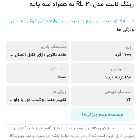
رینگ لایت مدل RL-21 به همراه سه پایه
دسته:
کالای دیجیتال
,
لوازم جانبی دوربین
,
لوازم جانبی گوشی موبایل
ویژگی ها
وزن
مشخصات باتری
۲۰۰۰ گرم
فاقد باتری دارای کابل اتصال به برق شهری
زاویه نوردهی
دمای رنگ
۱۸۰ درجه درجه
۶۰۰۰
استاندارد نوردهی
ویژگی ها
۷۲
تغییر مقدار وشدت نور با ولوم دستگاه وریموت تنظیم ارتفاع تا ۲متر چرخش ۳۶۰درجه خم شدن تا۹۰درج محل نگهداری ۳عدد موبایل همزمان خروجی usb جهت شارژکردن گوشی و.. دارای سه پایه نور فاقد باتری (قابل استفاده با برق شهری) دارای قدرت خروجی ۷۲ وات به همراه ۳ عدد هولدر موبایل قابل انعطاف جهت استفاده هم زمان ۳ عدد گوشی همراه برای مواقعی که نیاز داشته به صورت هم زمان ویدئو زنده خود را در ۳ اپلیکیشن اینستاگرام،یوتیوب دارای ریموت کنترل جهت کنترل از راه دور رینگ لایت
مشاهده همه ویژگی‌ها
درخواست مرجوع کردن کالا در گروه نور ثابت با دلیل "انصراف از خرید" تنها در
صورتی قابل تایید است که کالا در شرایط اولیه باشد (در صورت پلمپ بودن، کالا