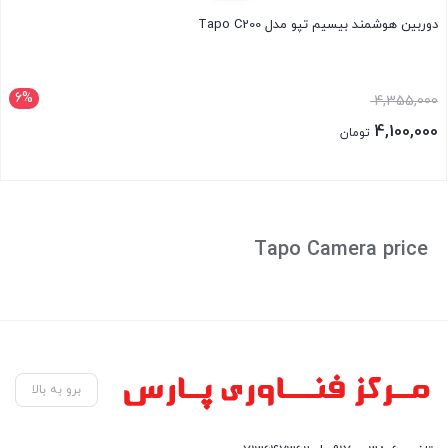
دوربین هوشمند بیسیم تپو مدل Tapo C200
6%
قیمت
4,355,000
اصلی:
4,100,000
تومان
4,355,000 تومان
قیمت
بود.
فعلی:
بستن
4,100,000 تومان.
Tapo Camera price
برو به بالا