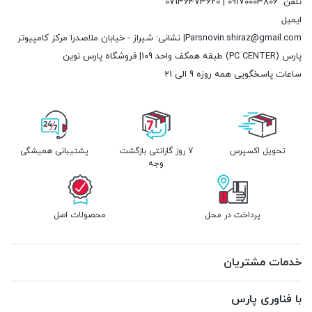
تلفن
09170003806 | 07136473620
ایمیل
Parsnovin.shiraz@gmail.com| نشانی: شیراز - خیابان ملاصدرا مرکز کامپیوتر
پارس (PC CENTER) طبقه همکف واحد 109| فروشگاه پارس نوین
ساعات پاسخگویی همه روزه 9 الی 21
تحویل اکسپرس
7 روز گارانتی بازگشت
پشتیبانی همیشگی
وجه
پرداخت در محل
محصولات اصل
خدمات مشتریان
با فناوری پارس