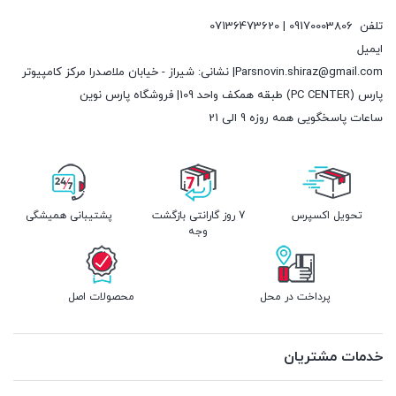
تلفن
09170003806 | 07136473620
ایمیل
Parsnovin.shiraz@gmail.com| نشانی: شیراز - خیابان ملاصدرا مرکز کامپیوتر
پارس (PC CENTER) طبقه همکف واحد 109| فروشگاه پارس نوین
ساعات پاسخگویی همه روزه 9 الی 21
تحویل اکسپرس
7 روز گارانتی بازگشت
پشتیبانی همیشگی
وجه
پرداخت در محل
محصولات اصل
خدمات مشتریان