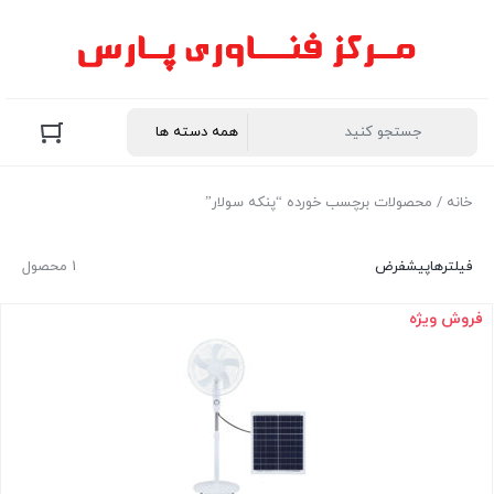
خانه
/ محصولات برچسب خورده “پنکه سولار”
فیلترها
پیشفرض
1 محصول
فروش ویژه