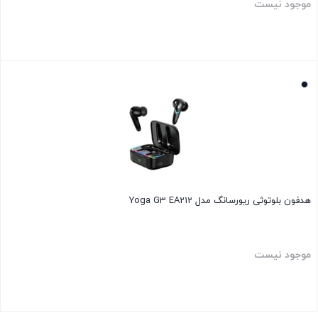
موجود نیست
بستن
هدفون بلوتوثی ریورسانگ مدل Yoga G3 EA212
موجود نیست