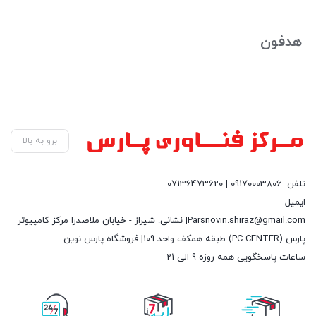
بستن
هدفون
برو به بالا
تلفن
09170003806 | 07136473620
ایمیل
Parsnovin.shiraz@gmail.com| نشانی: شیراز - خیابان ملاصدرا مرکز کامپیوتر
پارس (PC CENTER) طبقه همکف واحد 109| فروشگاه پارس نوین
ساعات پاسخگویی همه روزه 9 الی 21