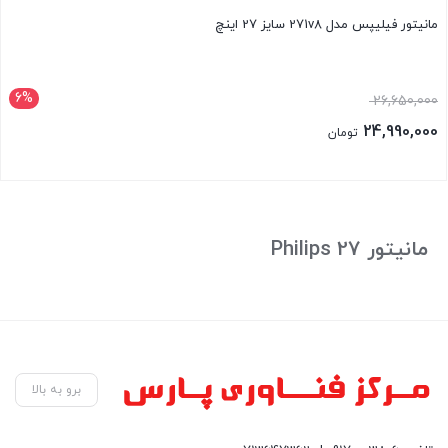
مانیتور فیلیپس مدل 271v8 سایز 27 اینچ
6%
26,650,000
24,990,000
تومان
بستن
مانیتور 27 Philips
برو به بالا