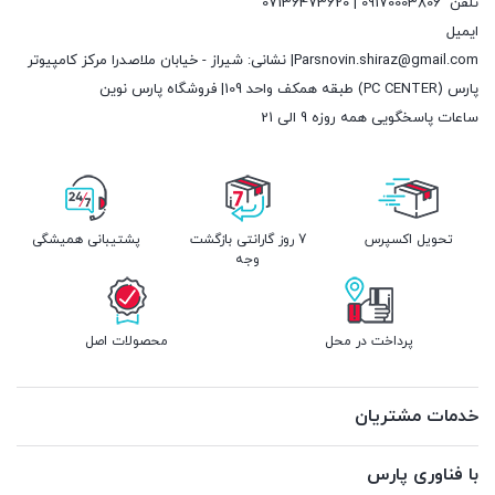
تلفن
09170003806 | 07136473620
ایمیل
Parsnovin.shiraz@gmail.com| نشانی: شیراز - خیابان ملاصدرا مرکز کامپیوتر
پارس (PC CENTER) طبقه همکف واحد 109| فروشگاه پارس نوین
ساعات پاسخگویی همه روزه 9 الی 21
تحویل اکسپرس
7 روز گارانتی بازگشت
پشتیبانی همیشگی
وجه
پرداخت در محل
محصولات اصل
خدمات مشتریان
با فناوری پارس