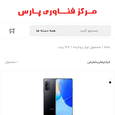
خانه
/ محصول نوع پردازنده / 128 بیت
فیلترها
پیشفرض
1 محصول