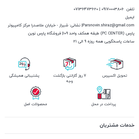
تلفن
09170003806 | 07136473620
ایمیل
Parsnovin.shiraz@gmail.com| نشانی: شیراز - خیابان ملاصدرا مرکز کامپیوتر
پارس (PC CENTER) طبقه همکف واحد 109| فروشگاه پارس نوین
ساعات پاسخگویی همه روزه 9 الی 21
تحویل اکسپرس
7 روز گارانتی بازگشت
پشتیبانی همیشگی
وجه
پرداخت در محل
محصولات اصل
خدمات مشتریان