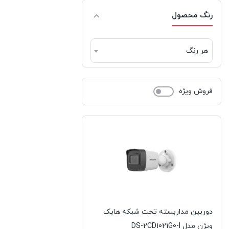
ریورسانگ | RIVERSONG
رنگ محصول
سامسونگ | Samsung
هر رنگ
شیائومی | Xiaomi
فیلیپس | Philips
فروش ویژه
کورسیر | CORSAIR
کول کلد | COOLCOLD
کولر مستر | Cooler Master
گرین | GREEN
گیگابایت | GIGABYTE
دوربین مداربسته تحت شبکه هایک
لاجیتک | LOGITECH
ویژن مدل DS-2CD1021G0-I