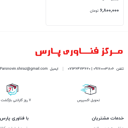
لنوو | LENOVO
6,800,000
تومان
ماکروسافت | Micrisoft
مایا | Maya
مسترتک | MasterTech
میشن | Meetion
تلفن
09170003806 | 07136473620
ایمیل
Parsnovin.shiraz@gmail.com| نشانی: شیراز - خیابان ملاصدرا مرکز کامپیوتر پارس (PC CENTER) طبقه همکف واحد 109| فروشگاه پارس نوین
هارمن کاردن | Harman kardon
هایک ویژن | HIKVISION
هوآوی | Huawei
تحویل اکسپرس
7 روز گارانتی بازگشت وجه
هورایزن | HORIZON
خدمات مشتریان
با فناوری پارس
وای اس اچ | YSH