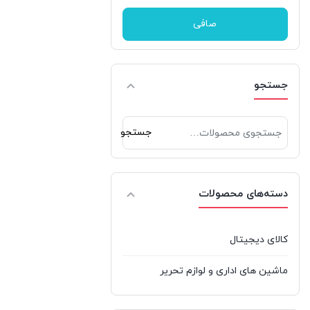
بوز | Bose
صافی
بیسوس | BASEUS
تپو | Tapo
جستجو
جدل | jedel
جستجو
جستجو
جی بی ال | JBL
برای:
دکاس | Thecus
دسته‌های محصولات
دیپ کول | DeepCool
راوپاور | RAVPOWER
کالای دیجیتال
رپو | Rapoo
ماشین های اداری و لوازم تحریر
ردراگون | REDRAGON