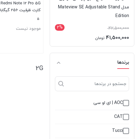
G
مدل Mateview SE Adjustable Stand
Edition
گیگابایت – پک چین
5
2%
42,500,000
موجود نیست
41,500,000
تومان
بستن
برندها
2G
AOC | ای او سی
CAT
Tucci