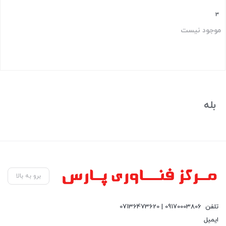
3
موجود نیست
بستن
بله
برو به بالا
تلفن
09170003806 | 07136473620
ایمیل