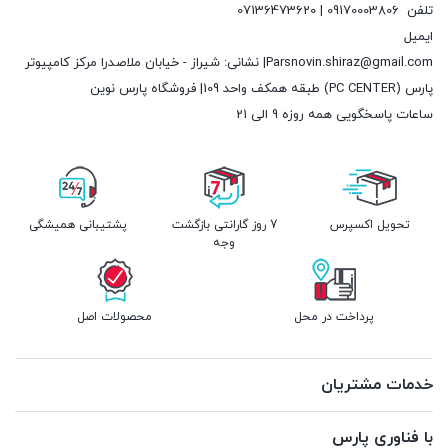
تلفن
09170003806 | 07136473620
ایمیل
Parsnovin.shiraz@gmail.com| نشانی: شیراز - خیابان ملاصدرا مرکز کامپیوتر
پارس (PC CENTER) طبقه همکف واحد 109| فروشگاه پارس نوین
ساعات پاسخگویی همه روزه 9 الی 21
تحویل اکسپرس
7 روز گارانتی بازگشت
پشتیبانی همیشگی
وجه
پرداخت در محل
محصولات اصل
خدمات مشتریان
با فناوری پارس