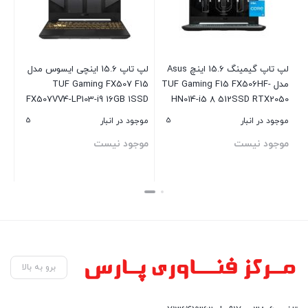
لپ تاپ گیمینگ 15.6 اینچ Asus
لپ تاپ 15.6 اینچی ایسوس مدل
-
مدل TUF Gaming F15 FX506HF-
TUF Gaming FX507 F15
FX507VV4-LP103-i9 16GB 1SSD
HN014-i5 8 512SSD RTX2050
RTX4060
5
5
موجود در انبار
موجود در انبار
موجود نیست
موجود نیست
بستن
بستن
برو به بالا