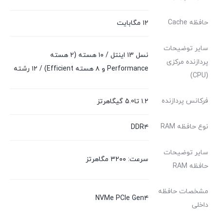
حافظه Cache
۱۲ مگابایت
سایر توضیحات
نسل ۱3 اینتل / ۱۰ هسته (۲ هسته
پردازنده مرکزی
Performance و ۸ هسته Efficient) / ۱۲ رشته
(CPU)
فرکانس پردازنده
۱.۲ تا5.0 گیگاهرتز
نوع حافظه RAM
DDR۴
سایر توضیحات
سرعت: ۳۲۰۰ مگاهرتز
حافظه RAM
مشخصات حافظه
NVMe PCIe Gen۴
داخلی