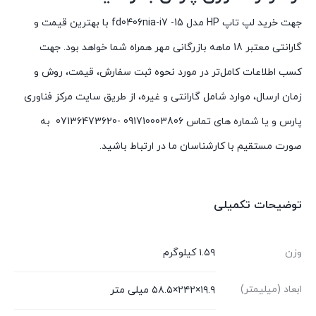
جهت خرید لپ تاپ HP مدل 15- fd0406nia-i7 با بهترین قیمت و
گارانتی معتبر 18 ماهه بازرگانی مهر همراه شما خواهد بود. جهت
کسب اطلاعات کامل‌تر در مورد نحوه ثبت سفارش، قیمت، روش و
زمان ارسال، موارد شامل گارانتی و غیره، از طریق سایت مرکز فناوری
پارس و یا شماره های تماس 091710003806 -07136473620 به
صورت مستقیم با کارشناسان ما در ارتباط باشید.
توضیحات تکمیلی
وزن
۱.۵۹ کیلوگرم
ابعاد (میلیمتر)
۱۹.۹×۲۴۲×۵۸.۵ میلی متر