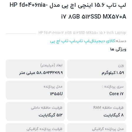
لپ تاپ 15.6 اینچی اچ‌ پی مدل HP fd0406nia-
i7 8GB 512SSD MX570A
HP fd0406nia-i7 8GB 512SSD MX550 15.6 Inch Laptop
دسته:
کالای دیجیتال
,
لپ تاپ
,
لپ تاپ اچ پی
ویژگی ها
وزن
ابعاد (میلیمتر)
۱.۵۹ کیلوگرم
۱۹.۹×۲۴۲×۵۸.۵ میلی متر
سری پردازنده :
مدل پردازنده
۱۳۵۵U
Core i7
ظرفیت حافظه RAM
ظرفیت حافظه داخلی
8 گیگابایت
۵۱۲ گیگابایت
مدل پردازنده گرافیکی
ظرفیت پردازنده گرافیکی