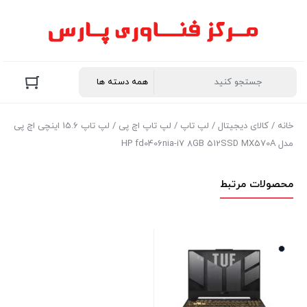
خانه
/
کالای دیجیتال
/
لپ تاپ
/
لپ تاپ اچ پی
/ لپ تاپ 15.6 اینچی اچ‌ پی
مدل HP fd0406nia-i7 8GB 512SSD MX570A
محصولات مرتبط