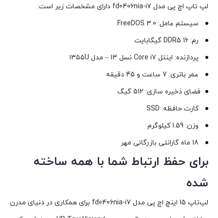
لپ تاپ اچ پی مدل fd0406nia-i7 دارای مشخصات زیر است:
سیستم عامل: FreeDOS 3.0
رم: DDR5 16 گیگابایت
پردازنده: اینتل Core i7 نسل 13 – مدل ۱۳۵۵U
عمر باتری: 7 ساعت و 45 دقیقه
فضای ذخیره سازی: 512 گیگ
کارت حافظه: SSD
وزن: 1.59 کیلوگرم
18 ماه گارانتی بازرگانی مهر
برای حفظ ارتباط شما با همه ساخته
شده
لپ‌تاپ 15 اینچ اچ پی مدل fd0406nia-i7 برای همکاری در دنیای مدرن