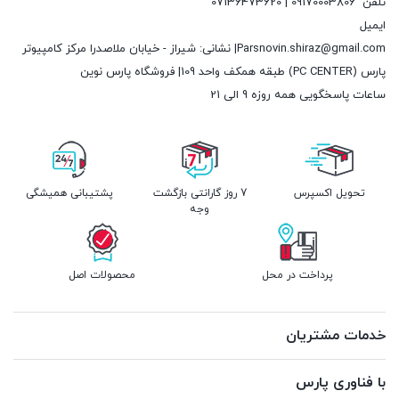
تلفن
09170003806 | 07136473620
ایمیل
Parsnovin.shiraz@gmail.com| نشانی: شیراز - خیابان ملاصدرا مرکز کامپیوتر
پارس (PC CENTER) طبقه همکف واحد 109| فروشگاه پارس نوین
ساعات پاسخگویی همه روزه 9 الی 21
تحویل اکسپرس
7 روز گارانتی بازگشت
پشتیبانی همیشگی
وجه
پرداخت در محل
محصولات اصل
خدمات مشتریان
با فناوری پارس