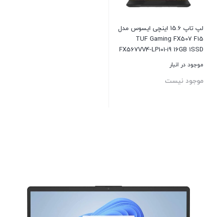
لپ تاپ 15.6 اینچی ایسوس مدل
TUF Gaming FX507 F15
FX567VV4-LP101-i9 16GB 1SSD
RTX4060
موجود در انبار
موجود نیست
بستن