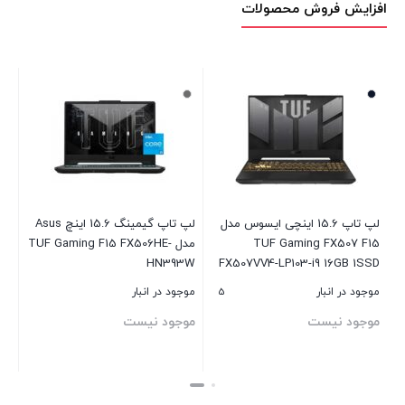
افزایش فروش محصولات
لپ تاپ 15.6 اینچی ایسوس مدل
لپ تاپ گیمینگ 15.6 اینچ Asus
-
TUF Gaming FX507 F15
مدل TUF Gaming F15 FX506HE-
HN393W
FX507VV4-LP103-i9 16GB 1SSD
RTX4060
5
موجود در انبار
موجود در انبار
موجود نیست
موجود نیست
بستن
بستن