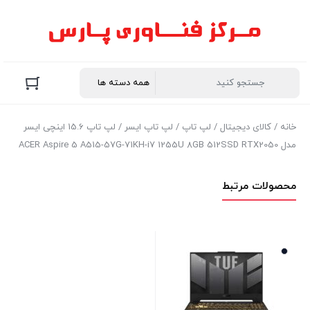
خانه
/
کالای دیجیتال
/
لپ تاپ
/
لپ تاپ ایسر
/ لپ تاپ 15.6 اینچی ایسر
مدل ACER Aspire 5 A515-57G-71KH-i7 1255U 8GB 512SSD RTX2050
محصولات مرتبط