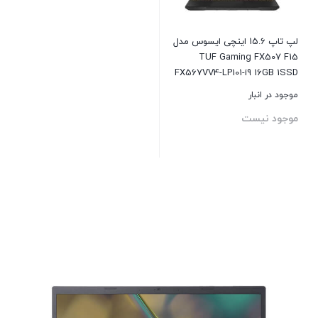
لپ تاپ 15.6 اینچی ایسوس مدل
TUF Gaming FX507 F15
FX567VV4-LP101-i9 16GB 1SSD
RTX4060
موجود در انبار
موجود نیست
بستن