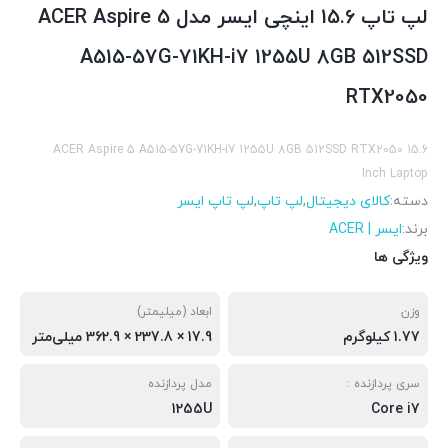
لپ تاپ 15.6 اینچی ایسر مدل ACER Aspire 5
A515-57G-71KH-i7 1255U 8GB 512SSD
RTX2050
ACER Aspire 5 A515-57G-71KH-i7 1255U 8GB 512SSD RTX2050 15.6
Inch Laptop
دسته:
کالای دیجیتال
,
لپ تاپ
,
لپ تاپ ایسر
برند:
ایسر | ACER
ویژگی ها
وزن
ابعاد (میلیمتر)
1.77 کیلوگرم
17.9 × 237.8 × 362.9 میلی‌متر
سری پردازنده :
مدل پردازنده
1255U
Core i7