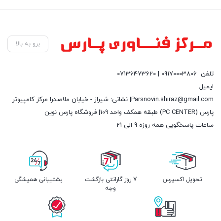
برو به بالا
تلفن
09170003806 | 07136473620
ایمیل
Parsnovin.shiraz@gmail.com| نشانی: شیراز - خیابان ملاصدرا مرکز کامپیوتر
پارس (PC CENTER) طبقه همکف واحد 109| فروشگاه پارس نوین
ساعات پاسخگویی همه روزه 9 الی 21
تحویل اکسپرس
7 روز گارانتی بازگشت
پشتیبانی همیشگی
وجه