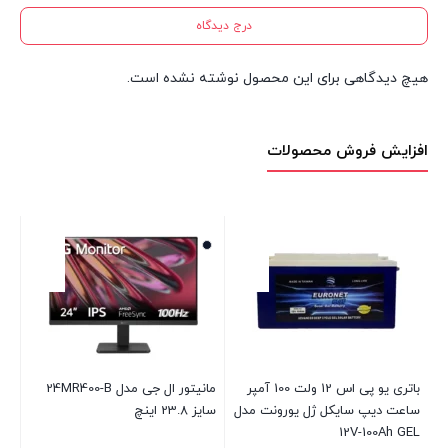
درج دیدگاه
هیچ دیدگاهی برای این محصول نوشته نشده است.
افزایش فروش محصولات
باتری یو پی اس 12 ولت 100 آمپر
مانیتور ال جی مدل 24MR400-B
ساعت دیپ سایکل ژل یورونت مدل
سایز 23.8 اینچ
جی م
12V-100Ah GEL