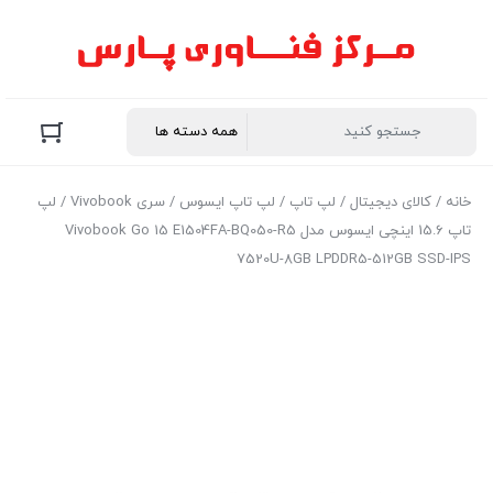
خانه
/
کالای دیجیتال
/
لپ تاپ
/
لپ تاپ ایسوس
/
سری Vivobook
/ لپ
تاپ 15.6 اینچی ایسوس مدل Vivobook Go 15 E1504FA-BQ050-R5
7520U-8GB LPDDR5-512GB SSD-IPS