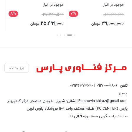
موجود در انبار
موجود در انبار
موج
8%
7%
قیمت
00
27,740,500
42,000,000
اصلی:
00
25,499,000
39,000,000
تومان
تومان
42,000,000 تومان
قیمت
بستن
بستن
بست
بود.
فعلی:
39,000,000 تومان.
برو به بالا
تلفن
09170003806 | 07136473620
ایمیل
Parsnovin.shiraz@gmail.com| نشانی: شیراز - خیابان ملاصدرا مرکز کامپیوتر
پارس (PC CENTER) طبقه همکف واحد 109| فروشگاه پارس نوین
ساعات پاسخگویی همه روزه 9 الی 21