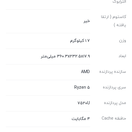
الترابوک
کاستوم ( ارتقا
خیر
یافته )
وزن
۱.۷ کیلوگرم
ابعاد
۳۶۰.۳x۲۳۲.۵x۱۷.۹ میلی‌متر
سازنده پردازنده
AMD
سری پردازنده
Ryzen ۵
مدل پردازنده
۷۵۲۰U
حافظه Cache
۴ مگابایت