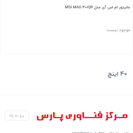
مانیتور ام اس آی مدل MSI MAG 401QR
موجود نیست
بستن
40 اینچ
برو به بالا