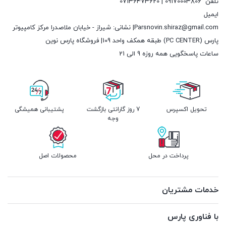
تلفن
09170003806 | 07136473620
ایمیل
Parsnovin.shiraz@gmail.com| نشانی: شیراز - خیابان ملاصدرا مرکز کامپیوتر
پارس (PC CENTER) طبقه همکف واحد 109| فروشگاه پارس نوین
ساعات پاسخگویی همه روزه 9 الی 21
تحویل اکسپرس
7 روز گارانتی بازگشت
پشتیبانی همیشگی
وجه
پرداخت در محل
محصولات اصل
خدمات مشتریان
با فناوری پارس