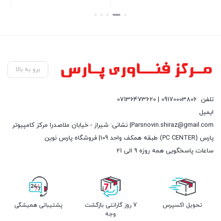
بستن
بستن
بست
برو به بالا
تلفن
09170003806 | 07136473620
ایمیل
Parsnovin.shiraz@gmail.com| نشانی: شیراز - خیابان ملاصدرا مرکز کامپیوتر
پارس (PC CENTER) طبقه همکف واحد 109| فروشگاه پارس نوین
ساعات پاسخگویی همه روزه 9 الی 21
تحویل اکسپرس
7 روز گارانتی بازگشت
پشتیبانی همیشگی
وجه