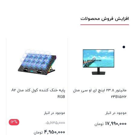
افزایش فروش محصولات
مانیتور 23.8 اینچ ای او سی مدل
پایه خنک کننده کول کلد مدل A2
24B15H2
RGB
مدل -W
موجود در انبار
موجود در انبار
موج
12%
00
5,635,000
17,990,000
تومان
00
4,950,000
تومان