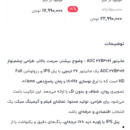
موجود در انبار
موجود در انبار
18%
27,950,000
17,990,000
تومان
22,990,000
تومان
بستن
بستن
توضیحات
مانیتور AOC 27B30H – وضوح بیشتر، سرعت بالاتر، طراحی چشم‌نواز
AOC 27B30H
یک مانیتور
۲۷ اینچی
با پنل
IPS
و رزولوشن
Full
HD
است که با
نرخ نوسازی 180Hz
و
زمان پاسخ‌دهی 0/5ms
،
تصویری
روان، شفاف و بدون لگ
را ارائه می‌دهد. این ترکیب باعث
می‌شود برای
طراحی، تولید محتوا، تماشای فیلم و گیمینگ سبک
، یک
انتخاب
اقتصادی و حرفه‌ای
باشد.
پنل IPS با زاویه دید ۱۷۸ درجه‌ای
، رنگ‌های دقیق و یکنواخت را از