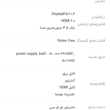
نمایش
DisplayPort ۱.۴
درگاه‌ها و
HDMI ۲.۰
فناوری‌های ارتباطی
جک ۳.۵ میلی‌متری صدا
قابلیت‌های گیمینگ
Flicker free
power supply :built – in , ۱۰۰-۲۴۰VAC ,
منبع تغذیه
۵۰-۶۰Hz
کابل برق
آداپتور
اقلام همراه
کابل HDMI
دفترچه‌ راهنما
دسته بندی
مانیتور ای او سی