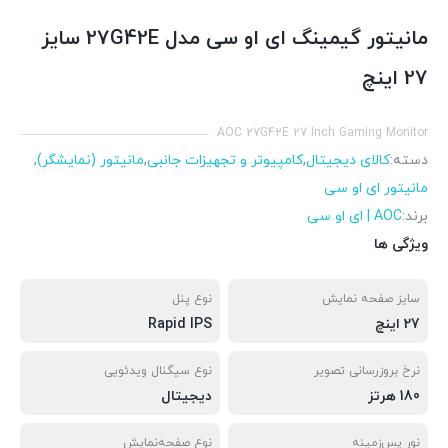
مانیتور گیمینگ ای او سی مدل 27G42E سایز
27 اینچ
AOC 27G42E 27 Inch Gaming Monitor
دسته:
کالای دیجیتال
,
کامپیوتر و تجهیزات جانبی
,
مانیتور (نمایشگر)
,
مانیتور ای او سی
برند:
AOC | ای او سی
ویژگی ها
سایز صفحه نمایش
نوع پنل
27 اینچ
Rapid IPS
نرخ بروزرسانی تصویر
نوع سیگنال ویدئویی
180 هرتز
دیجیتال
نور پس‌زمینه
نوع صفحه‌نمایش